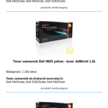
Dell H625cdw, Dell H825cdn, Dell S2825cdw
produkt niedostępny
Toner zamiennik Dell H625 yellow - toner JetWorld 1.2k
Wydajność: 1 200 stron
Toner zamiennik do drukarek laserowych:
Dell H625cdw, Dell S2825cdw, Dell H825cdn
produkt niedostępny