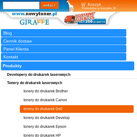
Wyszukiwarka
szukaj
Koszyk
Produktów w koszyku:
0
Blog
Cennik dostaw
Panel Klienta
Kontakt
Produkty
Developery do drukarek laserowych
Tonery do drukarek laserowych
tonery do drukarek Brother
tonery do drukarek Canon
tonery do drukarek Dell
tonery do drukarek Develop
tonery do drukarek Epson
tonery do drukarek HP