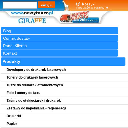
Wyszukiwarka
szukaj
Koszyk
Produktów w koszyku:
0
Blog
Cennik dostaw
Panel Klienta
Kontakt
Produkty
Developery do drukarek laserowych
Tonery do drukarek laserowych
Tusze do drukarek atramentowych
Folie i tonery do faxu
Taśmy do etykieciarek i drukarek
Zestawy do napełniania - regeneracji
Drukarki
Papier