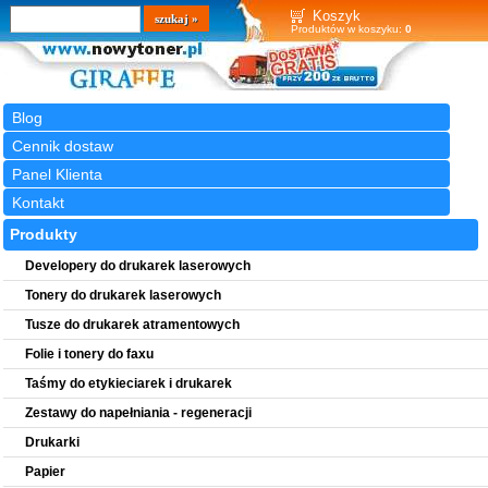
Wyszukiwarka
szukaj
Koszyk
Produktów w koszyku:
0
Blog
Cennik dostaw
Panel Klienta
Kontakt
Produkty
Developery do drukarek laserowych
Tonery do drukarek laserowych
Tusze do drukarek atramentowych
Folie i tonery do faxu
Taśmy do etykieciarek i drukarek
Zestawy do napełniania - regeneracji
Drukarki
Papier