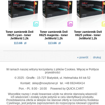
Toner zamiennik Dell
Toner zamiennik Dell
Toner zamiennik Dell
H625 cyan - toner
H625 magenta - toner
H625 yellow - toner
JetWorld 1.2k
JetWorld 1.2k
JetWorld 1.2k
113.66
zł
113.66
zł
« powrót
drukuj
W ramach naszej witryny korzystamy z plików Cookies. Więcej w
Polityce
prywatności
© 2025 - Giraffe - 15-727 Białystok, ul. Hetmańska 44 lok 52
Kontakt:
sklep@nowytoner.pl
tel.
+48 692446414
Pon. - Pt.: 8:00 - 16:00
Powered by QUICK.CART
Wszystkie nazwy i znaki towarowe użyte na stronie stanowią własność
ich właścicieli i zostały użyte jedynie w celu identyfikacji produktu.
Przedstawiona oferta w sklepie nie stanowi oferty w rozumieniu Kodeksu
Cywilnego, jest jedynie zaproszeniem do rozpoczęcia rokowań (zgodnie