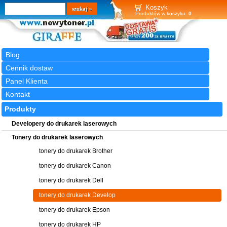
Wyszukiwarka
szukaj
Koszyk
Produktów w koszyku:
0
Blog
Cennik dostaw
Panel Klienta
Kontakt
Produkty
Developery do drukarek laserowych
Tonery do drukarek laserowych
tonery do drukarek Brother
tonery do drukarek Canon
tonery do drukarek Dell
tonery do drukarek Develop
tonery do drukarek Epson
tonery do drukarek HP