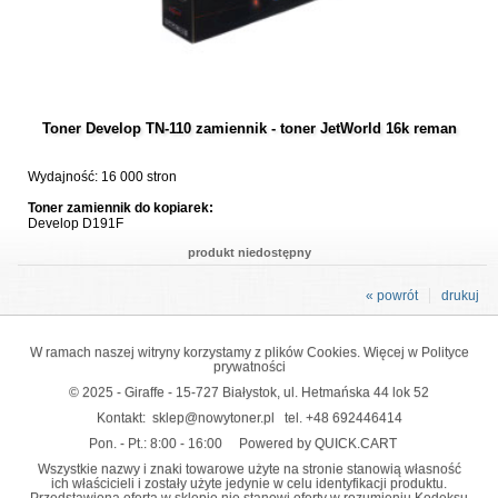
Toner Develop TN-110 zamiennik - toner JetWorld 16k reman
Wydajność: 16 000 stron
Toner zamiennik do kopiarek:
Develop D191F
produkt niedostępny
« powrót
drukuj
W ramach naszej witryny korzystamy z plików Cookies. Więcej w
Polityce
prywatności
© 2025 - Giraffe - 15-727 Białystok, ul. Hetmańska 44 lok 52
Kontakt:
sklep@nowytoner.pl
tel.
+48 692446414
Pon. - Pt.: 8:00 - 16:00
Powered by QUICK.CART
Wszystkie nazwy i znaki towarowe użyte na stronie stanowią własność
ich właścicieli i zostały użyte jedynie w celu identyfikacji produktu.
Przedstawiona oferta w sklepie nie stanowi oferty w rozumieniu Kodeksu