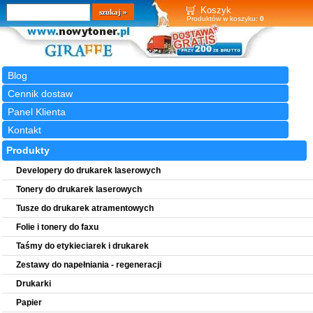
Wyszukiwarka
szukaj
Koszyk
Produktów w koszyku:
0
Blog
Cennik dostaw
Panel Klienta
Kontakt
Produkty
Developery do drukarek laserowych
Tonery do drukarek laserowych
Tusze do drukarek atramentowych
Folie i tonery do faxu
Taśmy do etykieciarek i drukarek
Zestawy do napełniania - regeneracji
Drukarki
Papier