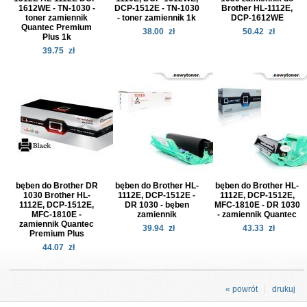
1612WE - TN-1030 -
DCP-1512E - TN-1030
Brother HL-1112E,
toner zamiennik
- toner zamiennik 1k
DCP-1612WE
Quantec Premium
38.00
zł
50.42
zł
Plus 1k
39.75
zł
bęben do Brother DR
bęben do Brother HL-
bęben do Brother HL-
1030 Brother HL-
1112E, DCP-1512E -
1112E, DCP-1512E,
1112E, DCP-1512E,
DR 1030 - bęben
MFC-1810E - DR 1030
MFC-1810E -
zamiennik
- zamiennik Quantec
zamiennik Quantec
39.94
zł
43.33
zł
Premium Plus
44.07
zł
« powrót
drukuj