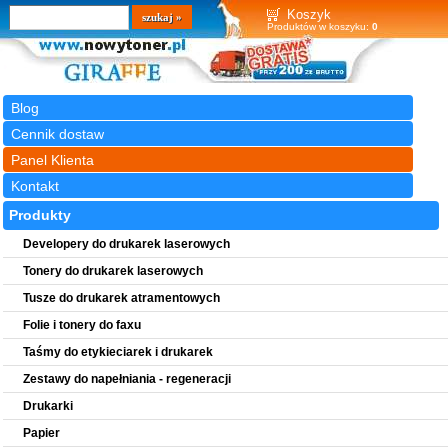
Wyszukiwarka
szukaj
Koszyk
Produktów w koszyku:
0
Blog
Cennik dostaw
Panel Klienta
Kontakt
Produkty
Developery do drukarek laserowych
Tonery do drukarek laserowych
Tusze do drukarek atramentowych
Folie i tonery do faxu
Taśmy do etykieciarek i drukarek
Zestawy do napełniania - regeneracji
Drukarki
Papier