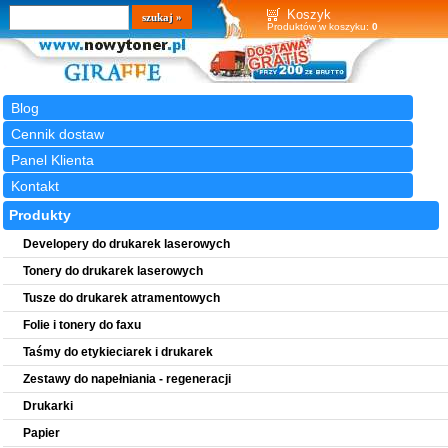
Wyszukiwarka
szukaj
Koszyk
Produktów w koszyku:
0
Blog
Cennik dostaw
Panel Klienta
Kontakt
Produkty
Developery do drukarek laserowych
Tonery do drukarek laserowych
Tusze do drukarek atramentowych
Folie i tonery do faxu
Taśmy do etykieciarek i drukarek
Zestawy do napełniania - regeneracji
Drukarki
Papier