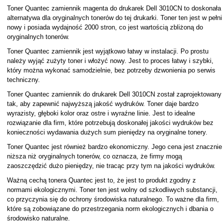
Toner Quantec zamiennik magenta do drukarek Dell 3010CN to doskonała
alternatywa dla oryginalnych tonerów do tej drukarki. Toner ten jest w pełni
nowy i posiada wydajność 2000 stron, co jest wartością zbliżoną do
oryginalnych tonerów.
Toner Quantec zamiennik jest wyjątkowo łatwy w instalacji. Po prostu
należy wyjąć zużyty toner i włożyć nowy. Jest to proces łatwy i szybki,
który można wykonać samodzielnie, bez potrzeby dzwonienia po serwis
techniczny.
Toner Quantec zamiennik do drukarek Dell 3010CN został zaprojektowany
tak, aby zapewnić najwyższą jakość wydruków. Toner daje bardzo
wyrazisty, głęboki kolor oraz ostre i wyraźne linie. Jest to idealne
rozwiązanie dla firm, które potrzebują doskonałej jakości wydruków bez
konieczności wydawania dużych sum pieniędzy na oryginalne tonery.
Toner Quantec jest również bardzo ekonomiczny. Jego cena jest znacznie
niższa niż oryginalnych tonerów, co oznacza, że firmy mogą
zaoszczędzić dużo pieniędzy, nie tracąc przy tym na jakości wydruków.
Ważną cechą tonera Quantec jest to, że jest to produkt zgodny z
normami ekologicznymi. Toner ten jest wolny od szkodliwych substancji,
co przyczynia się do ochrony środowiska naturalnego. To ważne dla firm,
które są zobowiązane do przestrzegania norm ekologicznych i dbania o
środowisko naturalne.