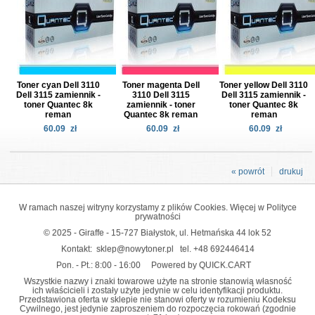
Toner cyan Dell 3110
Toner magenta Dell
Toner yellow Dell 3110
Dell 3115 zamiennik -
3110 Dell 3115
Dell 3115 zamiennik -
toner Quantec 8k
zamiennik - toner
toner Quantec 8k
reman
Quantec 8k reman
reman
60.09
zł
60.09
zł
60.09
zł
« powrót
drukuj
W ramach naszej witryny korzystamy z plików Cookies. Więcej w
Polityce
prywatności
© 2025 - Giraffe - 15-727 Białystok, ul. Hetmańska 44 lok 52
Kontakt:
sklep@nowytoner.pl
tel.
+48 692446414
Pon. - Pt.: 8:00 - 16:00
Powered by QUICK.CART
Wszystkie nazwy i znaki towarowe użyte na stronie stanowią własność
ich właścicieli i zostały użyte jedynie w celu identyfikacji produktu.
Przedstawiona oferta w sklepie nie stanowi oferty w rozumieniu Kodeksu
Cywilnego, jest jedynie zaproszeniem do rozpoczęcia rokowań (zgodnie