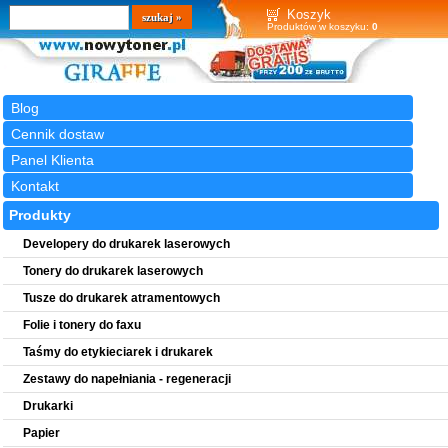
Wyszukiwarka
szukaj
Koszyk
Produktów w koszyku:
0
Blog
Cennik dostaw
Panel Klienta
Kontakt
Produkty
Developery do drukarek laserowych
Tonery do drukarek laserowych
Tusze do drukarek atramentowych
Folie i tonery do faxu
Taśmy do etykieciarek i drukarek
Zestawy do napełniania - regeneracji
Drukarki
Papier