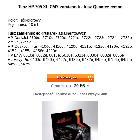
Tusz HP 305 XL CMY zamiennik - tusz Quantec reman
Kolor: Trójkolorowy
Pojemność: 18 ml
Tusz zamiennik do drukarek atramentowych:
HP DeskJet 2700e, 2710e, 2720e, 2721e, 2722e, 2723e, 2724e, 2732e,
2752e, 2755e
HP DeskJet Plus 4100e, 4110e, 4120e, 4121e, 4122e, 4130e, 4132e,
4152e, 4155e, 4158e, 4210e
HP Envy 6010e, 6012e, 6015e, 6020e, 6022e, 6030e, 6032e, 6055e
Hp Envy Pro 6400e, 6420e, 6422e, 6430e, 6432e, 6452e, 6454e, 6455e,
6458e, 6475e
Do koszyka
70.56
zł
Cena brutto:
Dostępność: bardzo dużo - czas wysyłki 48h