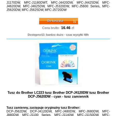
J1170DW, MFC-J1180DWT, MFC-J4420DW, MFC-J4425DW, MFC-
J4620DW, MFC-J4625DW, MFC-J5320DW, MFC-J5600 Series, MFC-
J5620DW, MFC-J5625DW, MFC-J5720DW
Do koszyka
16.46
zł
Cena brutto:
Dostępność: bardzo dużo - czas wysyłki 48h
Tusz do Brother LC223 tusz Brother DCP-J4120DW tusz Brother
DCP-J5620DW - cyan - tusz zamiennik
Tusz zamienny, zastępuje oryginalny tusz Brother:
DCP-J562DW, DCP-J4120DW, MFC-J480DW, MFC-J680DW, MFC-
J880DW, MFC-J1100 Series, MFC-J1140W, MFC-J1150DW, MFC-