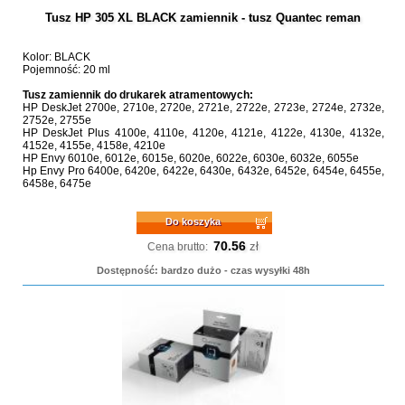
Tusz HP 305 XL BLACK zamiennik - tusz Quantec reman
Kolor: BLACK
Pojemność: 20 ml
Tusz zamiennik do drukarek atramentowych:
HP DeskJet 2700e, 2710e, 2720e, 2721e, 2722e, 2723e, 2724e, 2732e,
2752e, 2755e
HP DeskJet Plus 4100e, 4110e, 4120e, 4121e, 4122e, 4130e, 4132e,
4152e, 4155e, 4158e, 4210e
HP Envy 6010e, 6012e, 6015e, 6020e, 6022e, 6030e, 6032e, 6055e
Hp Envy Pro 6400e, 6420e, 6422e, 6430e, 6432e, 6452e, 6454e, 6455e,
6458e, 6475e
Do koszyka
70.56
zł
Cena brutto:
Dostępność: bardzo dużo - czas wysyłki 48h