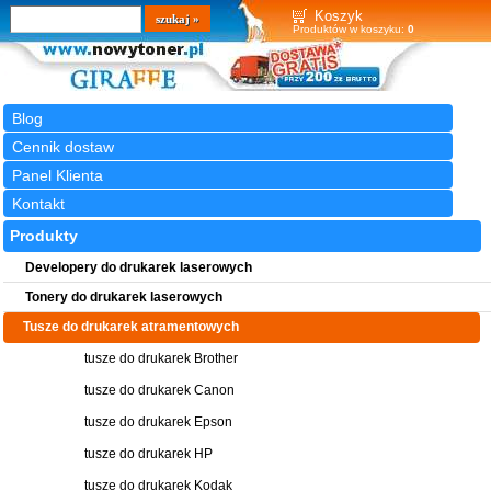
Wyszukiwarka
szukaj
Koszyk
Produktów w koszyku:
0
Blog
Cennik dostaw
Panel Klienta
Kontakt
Produkty
Developery do drukarek laserowych
Tonery do drukarek laserowych
Tusze do drukarek atramentowych
tusze do drukarek Brother
tusze do drukarek Canon
tusze do drukarek Epson
tusze do drukarek HP
tusze do drukarek Kodak