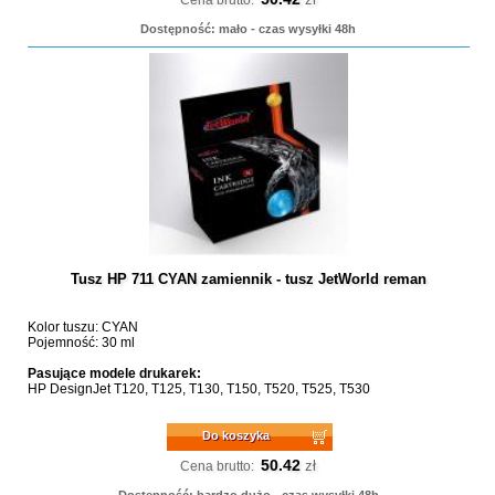
Cena brutto:
Dostępność: mało - czas wysyłki 48h
Tusz HP 711 CYAN zamiennik - tusz JetWorld reman
Kolor tuszu: CYAN
Pojemność: 30 ml
Pasujące modele drukarek:
HP DesignJet T120, T125, T130, T150, T520, T525, T530
Do koszyka
50.42
zł
Cena brutto:
Dostępność: bardzo dużo - czas wysyłki 48h