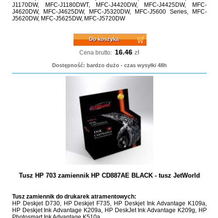
J1170DW, MFC-J1180DWT, MFC-J4420DW, MFC-J4425DW, MFC-
J4620DW, MFC-J4625DW, MFC-J5320DW, MFC-J5600 Series, MFC-
J5620DW, MFC-J5625DW, MFC-J5720DW
Do koszyka
16.46
zł
Cena brutto:
Dostępność: bardzo dużo - czas wysyłki 48h
Tusz HP 703 zamiennik HP CD887AE BLACK - tusz JetWorld
Tusz zamiennik do drukarek atramentowych:
HP Deskjet D730, HP Deskjet F735, HP Deskjet Ink Advantage K109a,
HP Deskjet Ink Advantage K209a, HP DeskJet Ink Advantage K209g, HP
Photosmart Ink Advantage K510a