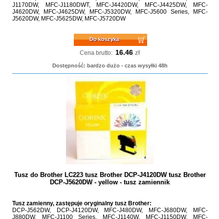
J1170DW, MFC-J1180DWT, MFC-J4420DW, MFC-J4425DW, MFC-
J4620DW, MFC-J4625DW, MFC-J5320DW, MFC-J5600 Series, MFC-
J5620DW, MFC-J5625DW, MFC-J5720DW
Do koszyka
16.46
zł
Cena brutto:
Dostępność: bardzo dużo - czas wysyłki 48h
Tusz do Brother LC223 tusz Brother DCP-J4120DW tusz Brother
DCP-J5620DW - yellow - tusz zamiennik
Tusz zamienny, zastępuje oryginalny tusz Brother:
DCP-J562DW, DCP-J4120DW, MFC-J480DW, MFC-J680DW, MFC-
J880DW, MFC-J1100 Series, MFC-J1140W, MFC-J1150DW, MFC-