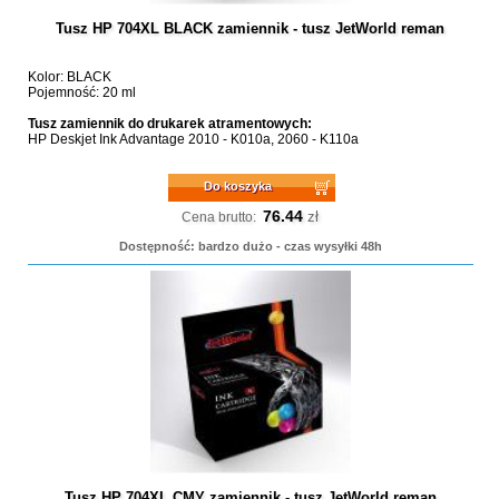
Tusz HP 704XL BLACK zamiennik - tusz JetWorld reman
Kolor: BLACK
Pojemność: 20 ml
Tusz zamiennik do drukarek atramentowych:
HP Deskjet Ink Advantage 2010 - K010a, 2060 - K110a
Do koszyka
76.44
zł
Cena brutto:
Dostępność: bardzo dużo - czas wysyłki 48h
Tusz HP 704XL CMY zamiennik - tusz JetWorld reman