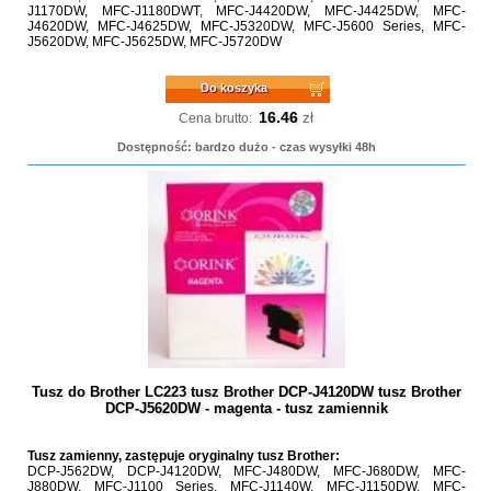
J1170DW, MFC-J1180DWT, MFC-J4420DW, MFC-J4425DW, MFC-
J4620DW, MFC-J4625DW, MFC-J5320DW, MFC-J5600 Series, MFC-
J5620DW, MFC-J5625DW, MFC-J5720DW
Do koszyka
16.46
zł
Cena brutto:
Dostępność: bardzo dużo - czas wysyłki 48h
Tusz do Brother LC223 tusz Brother DCP-J4120DW tusz Brother
DCP-J5620DW - magenta - tusz zamiennik
Tusz zamienny, zastępuje oryginalny tusz Brother:
DCP-J562DW, DCP-J4120DW, MFC-J480DW, MFC-J680DW, MFC-
J880DW, MFC-J1100 Series, MFC-J1140W, MFC-J1150DW, MFC-