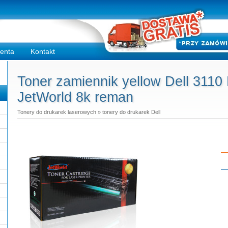
ienta
Kontakt
Toner zamiennik yellow Dell 3110 
JetWorld 8k reman
Tonery do drukarek laserowych
»
tonery do drukarek Dell