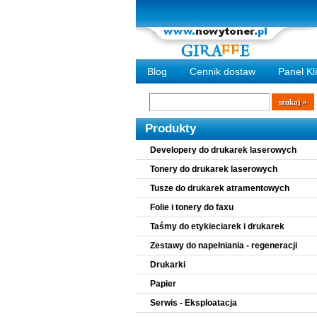
Blog
Cennik dostaw
Panel Kl
Wyszukiwarka
szukaj
Produkty
Developery do drukarek laserowych
Tonery do drukarek laserowych
Tusze do drukarek atramentowych
Folie i tonery do faxu
Taśmy do etykieciarek i drukarek
Zestawy do napełniania - regeneracji
Drukarki
Papier
Serwis - Eksploatacja