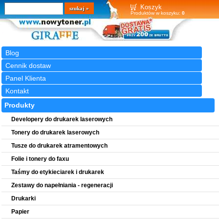
Wyszukiwarka
szukaj
Koszyk
Produktów w koszyku:
0
Blog
Cennik dostaw
Panel Klienta
Kontakt
Produkty
Developery do drukarek laserowych
Tonery do drukarek laserowych
Tusze do drukarek atramentowych
Folie i tonery do faxu
Taśmy do etykieciarek i drukarek
Zestawy do napełniania - regeneracji
Drukarki
Papier