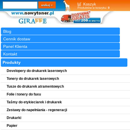
Wyszukiwarka
szukaj
Koszyk
Produktów w koszyku:
0
Blog
Cennik dostaw
Panel Klienta
Kontakt
Produkty
Developery do drukarek laserowych
Tonery do drukarek laserowych
Tusze do drukarek atramentowych
Folie i tonery do faxu
Taśmy do etykieciarek i drukarek
Zestawy do napełniania - regeneracji
Drukarki
Papier