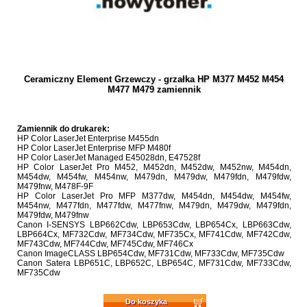
Ceramiczny Element Grzewczy - grzałka HP M377 M452 M454
M477 M479 zamiennik
Zamiennik do drukarek:
HP Color LaserJet Enterprise M455dn
HP Color LaserJet Enterprise MFP M480f
HP Color LaserJet Managed E45028dn, E47528f
HP Color LaserJet Pro M452, M452dn, M452dw, M452nw, M454dn,
M454dw, M454fw, M454nw, M479dn, M479dw, M479fdn, M479fdw,
M479fnw, M478F-9F
HP Color LaserJet Pro MFP M377dw, M454dn, M454dw, M454fw,
M454nw, M477fdn, M477fdw, M477fnw, M479dn, M479dw, M479fdn,
M479fdw, M479fnw
Canon I-SENSYS LBP662Cdw, LBP653Cdw, LBP654Cx, LBP663Cdw,
LBP664Cx, MF732Cdw, MF734Cdw, MF735Cx, MF741Cdw, MF742Cdw,
MF743Cdw, MF744Cdw, MF745Cdw, MF746Cx
Canon ImageCLASS LBP654Cdw, MF731Cdw, MF733Cdw, MF735Cdw
Canon Satera LBP651C, LBP652C, LBP654C, MF731Cdw, MF733Cdw,
MF735Cdw
Do koszyka