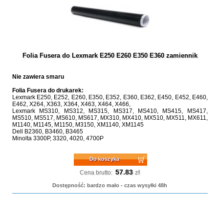
Folia Fusera do Lexmark E250 E260 E350 E360 zamiennik
Nie zawiera smaru
Folia Fusera do drukarek:
Lexmark E250, E252, E260, E350, E352, E360, E362, E450, E452, E460,
E462, X264, X363, X364, X463, X464, X466,
Lexmark MS310, MS312, MS315, MS317, MS410, MS415, MS417,
MS510, MS517, MS610, MS617, MX310, MX410, MX510, MX511, MX611,
M1140, M1145, M1150, M3150, XM1140, XM1145
Dell B2360, B3460, B3465
Minolta 3300P, 3320, 4020, 4700P
Do koszyka
57.83
zł
Cena brutto:
Dostępność: bardzo mało - czas wysyłki 48h