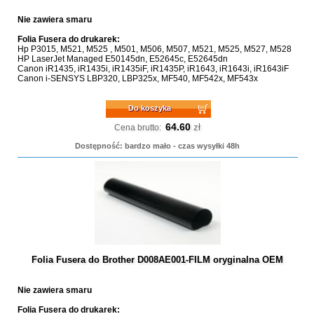
Nie zawiera smaru
Folia Fusera do drukarek:
Hp P3015, M521, M525 , M501, M506, M507, M521, M525, M527, M528
HP LaserJet Managed E50145dn, E52645c, E52645dn
Canon iR1435, iR1435i, iR1435iF, iR1435P, iR1643, iR1643i, iR1643iF
Canon i-SENSYS LBP320, LBP325x, MF540, MF542x, MF543x
Do koszyka
64.60
zł
Cena brutto:
Dostępność: bardzo mało - czas wysyłki 48h
Folia Fusera do Brother D008AE001-FILM oryginalna OEM
Nie zawiera smaru
Folia Fusera do drukarek: