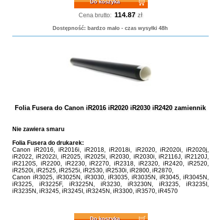
Do koszyka
114.87
zł
Cena brutto:
Dostępność: bardzo mało - czas wysyłki 48h
Folia Fusera do Canon iR2016 iR2020 iR2030 iR2420 zamiennik
Nie zawiera smaru
Folia Fusera do drukarek:
Canon iR2016, iR2016i, iR2018, iR2018i, iR2020, iR2020i, iR2020j,
iR2022, iR2022i, iR2025, iR2025i, iR2030, iR2030i, iR2116J, iR2120J,
iR2120S, iR2200, iR2230, iR2270, iR2318, iR2320, iR2420, iR2520,
iR2520i, iR2525, iR2525i, iR2530, iR2530i, iR2800, iR2870,
Canon iR3025, iR3025N, iR3030, iR3035, iR3035N, iR3045, iR3045N,
iR3225, iR3225F, iR3225N, iR3230, iR3230N, iR3235, iR3235I,
iR3235N, iR3245, iR3245I, iR3245N, iR3300, iR3570, iR4570
Do koszyka