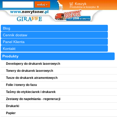
Wyszukiwarka
szukaj
Koszyk
Produktów w koszyku:
0
Blog
Cennik dostaw
Panel Klienta
Kontakt
Produkty
Developery do drukarek laserowych
Tonery do drukarek laserowych
Tusze do drukarek atramentowych
Folie i tonery do faxu
Taśmy do etykieciarek i drukarek
Zestawy do napełniania - regeneracji
Drukarki
Papier