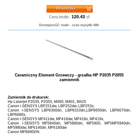
Do koszyka
120.43
zł
Cena brutto:
Dostępność: mało - czas wysyłki 48h
Ceramiczny Element Grzewczy - grzałka HP P2035 P2055
zamiennik
Zamiennik do drukarek:
Hp Laserjet P2035, P2055, M400, M401, M425
Canon i-SENSYS LBP251dw, LBP252dw, LBP253x,
Canon i-SENSYS LBP6300dn, LBP6310dn,LBP6650dn, LBP6670dn,
LBP6680x,
Canon i-SENSYS MF411dw, MF416dw, MF418x, MF419x,
Canon i-SENSYS MF5840dn, MF5880dn, MF5900, MF5MF5940dn,
MF5980dw, MF6140dn, MF6180dw
Canon MF6680DN