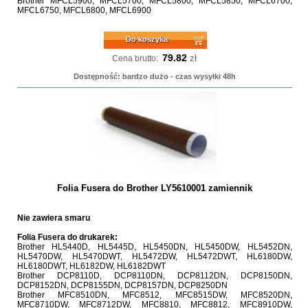
Brother MFCL5900, MFCL5700, MFCL5800, MFCL5850, MFCL6700,
MFCL6750, MFCL6800, MFCL6900
Do koszyka
79.82
zł
Cena brutto:
Dostępność: bardzo dużo - czas wysyłki 48h
Folia Fusera do Brother LY5610001 zamiennik
Nie zawiera smaru
Folia Fusera do drukarek:
Brother HL5440D, HL5445D, HL5450DN, HL5450DW, HL5452DN,
HL5470DW, HL5470DWT, HL5472DW, HL5472DWT, HL6180DW,
HL6180DWT, HL6182DW, HL6182DWT
Brother DCP8110D, DCP8110DN, DCP8112DN, DCP8150DN,
DCP8152DN, DCP8155DN, DCP8157DN, DCP8250DN
Brother MFC8510DN, MFC8512, MFC8515DW, MFC8520DN,
MFC8710DW, MFC8712DW, MFC8810, MFC8812, MFC8910DW,