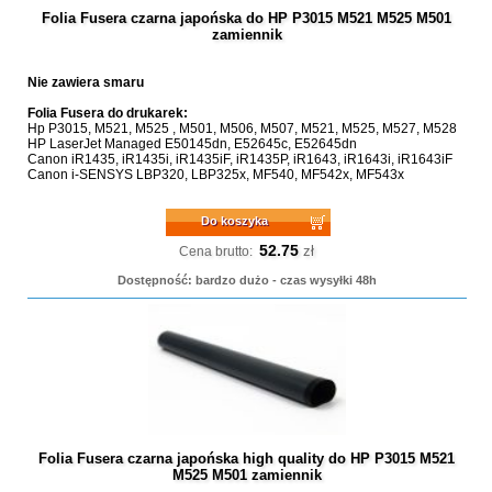
Folia Fusera czarna japońska do HP P3015 M521 M525 M501
zamiennik
Nie zawiera smaru
Folia Fusera do drukarek:
Hp P3015, M521, M525 , M501, M506, M507, M521, M525, M527, M528
HP LaserJet Managed E50145dn, E52645c, E52645dn
Canon iR1435, iR1435i, iR1435iF, iR1435P, iR1643, iR1643i, iR1643iF
Canon i-SENSYS LBP320, LBP325x, MF540, MF542x, MF543x
Do koszyka
52.75
zł
Cena brutto:
Dostępność: bardzo dużo - czas wysyłki 48h
Folia Fusera czarna japońska high quality do HP P3015 M521
M525 M501 zamiennik