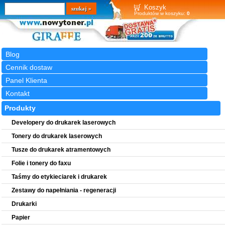
Wyszukiwarka
szukaj
Koszyk
Produktów w koszyku:
0
Blog
Cennik dostaw
Panel Klienta
Kontakt
Produkty
Developery do drukarek laserowych
Tonery do drukarek laserowych
Tusze do drukarek atramentowych
Folie i tonery do faxu
Taśmy do etykieciarek i drukarek
Zestawy do napełniania - regeneracji
Drukarki
Papier