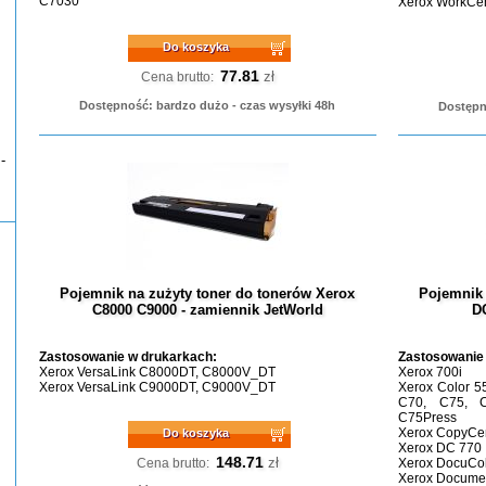
C7030
Xerox WorkCen
Do koszyka
77.81
zł
Cena brutto:
Dostępność: bardzo dużo - czas wysyłki 48h
Dostępn
-
Pojemnik na zużyty toner do tonerów Xerox
Pojemnik 
C8000 C9000 - zamiennik JetWorld
D
Zastosowanie w drukarkach:
Zastosowanie
Xerox VersaLink C8000DT, C8000V_DT
Xerox 700i
Xerox VersaLink C9000DT, C9000V_DT
Xerox Color 5
C70, C75, C
C75Press
Xerox CopyCen
Do koszyka
Xerox DC 770
148.71
zł
Cena brutto:
Xerox DocuColo
Xerox Documen