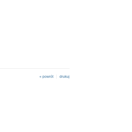
« powrót
drukuj