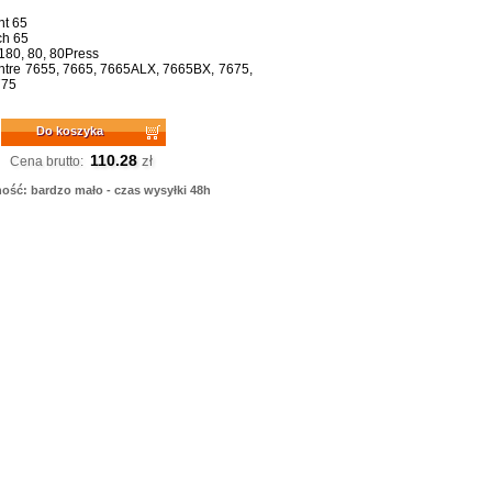
nt 65
ch 65
180, 80, 80Press
tre 7655, 7665, 7665ALX, 7665BX, 7675,
775
Do koszyka
110.28
zł
Cena brutto:
ość: bardzo mało - czas wysyłki 48h