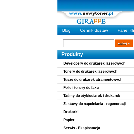
Blog
Cennik dostaw
Panel Kl
Wyszukiwarka
szukaj
Produkty
Developery do drukarek laserowych
Tonery do drukarek laserowych
Tusze do drukarek atramentowych
Folie i tonery do faxu
Taśmy do etykieciarek i drukarek
Zestawy do napełniania - regeneracji
Drukarki
Papier
Serwis - Eksploatacja