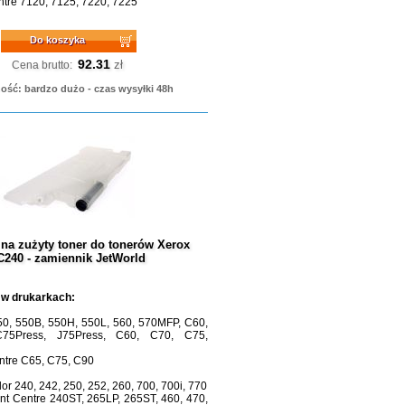
tre 7120, 7125, 7220, 7225
Do koszyka
92.31
zł
Cena brutto:
ość: bardzo dużo - czas wysyłki 48h
na zużyty toner do tonerów Xerox
C240 - zamiennik JetWorld
 w drukarkach:
50, 550B, 550H, 550L, 560, 570MFP, C60,
75Press, J75Press, C60, C70, C75,
tre C65, C75, C90
r 240, 242, 250, 252, 260, 700, 700i, 770
t Centre 240ST, 265LP, 265ST, 460, 470,