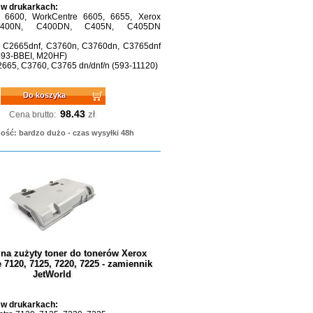
 w drukarkach:
 6600, WorkCentre 6605, 6655, Xerox
 C400N, C400DN, C405N, C405DN
, C2665dnf, C3760n, C3760dn, C3765dnf
593-BBEI, M20HF)
2665, C3760, C3765 dn/dnf/n (593-11120)
Do koszyka
98.43
zł
Cena brutto:
ość: bardzo dużo - czas wysyłki 48h
na zużyty toner do tonerów Xerox
 7120, 7125, 7220, 7225 - zamiennik
JetWorld
 w drukarkach: