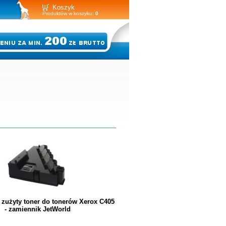
Koszyk
Produktów w koszyku:
0
 zużyty toner do tonerów Xerox C405
- zamiennik JetWorld