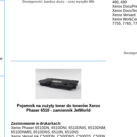
Dostępność: bardzo dużo - czas wysyłki 48h
480, 490
Xerox DocuPri
Xerox DocuTe
Xerox Versant 
Xerox WorkCen
7755, 7765, 7
Dostępn
er
Pojemnik na zużyty toner do tonerów Xerox
Phaser 6510 - zamiennik JetWorld
Zastosowanie w drukarkach:
Xerox Phaser 6510DN, 6510DNI, 6510DNIS, 6510DNM,
6510DNMIS, 6510DNS, 6510N, 6510NS
Xerox VersaLink C500DN, C500DNS, C500DS, C500N,