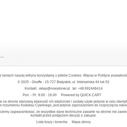
 ramach naszej witryny korzystamy z plików Cookies. Więcej w
Polityce prywatnoś
© 2025 - Giraffe - 15-727 Białystok, ul. Hetmańska 44 lok 52
Kontakt:
sklep@nowytoner.pl
tel.
+48 692446414
Pon. - Pt.: 8:00 - 16:00
Powered by QUICK.CART
na stronie stanowią własność ich właścicieli i zostały użyte jedynie w celu identy
y w rozumieniu Kodeksu Cywilnego, jest jedynie zaproszeniem do rozpoczęcia rokowań
żemy zagwarantować, że wszystkie dane techniczne zawarte na stronie nie zawier
kontakt przed podjęciem decyzji o zakupie.
Lista tuszy i tonerów
Mapa strony