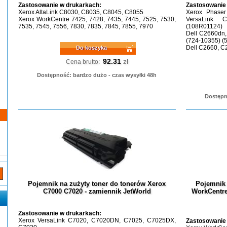
Zastosowanie w drukarkach:
Zastosowanie
Xerox AltaLink C8030, C8035, C8045, C8055
Xerox Phaser
Xerox WorkCentre 7425, 7428, 7435, 7445, 7525, 7530,
VersaLink
7535, 7545, 7556, 7830, 7835, 7845, 7855, 7970
(108R01124)
Dell C2660dn
(724-10355) (
Dell C2660, C
Do koszyka
92.31
zł
Cena brutto:
Dostępność: bardzo dużo - czas wysyłki 48h
Dostępn
Pojemnik na zużyty toner do tonerów Xerox
Pojemnik 
C7000 C7020 - zamiennik JetWorld
WorkCentre
Zastosowanie w drukarkach:
Xerox VersaLink C7020, C7020DN, C7025, C7025DX,
Zastosowanie