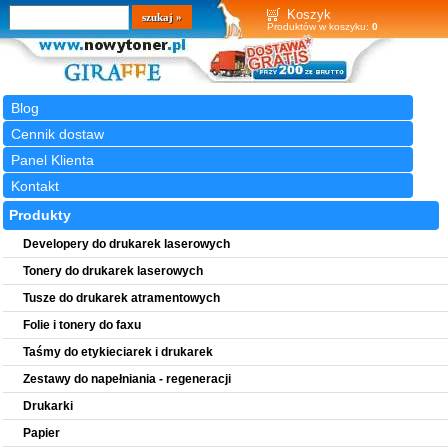
Wyszukiwarka
szukaj
Koszyk
Produktów w koszyku:
0
Blog
Cennik dostaw
Panel Klienta
Kontakt
Produkty
Developery do drukarek laserowych
Tonery do drukarek laserowych
Tusze do drukarek atramentowych
Folie i tonery do faxu
Taśmy do etykieciarek i drukarek
Zestawy do napełniania - regeneracji
Drukarki
Papier