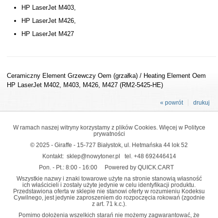
HP LaserJet M403,
HP LaserJet M426,
HP LaserJet M427
Ceramiczny Element Grzewczy Oem (grzałka) / Heating Element Oem
HP LaserJet M402, M403, M426, M427 (RM2-5425-HE)
« powrót
drukuj
W ramach naszej witryny korzystamy z plików Cookies. Więcej w
Polityce
prywatności
© 2025 - Giraffe - 15-727 Białystok, ul. Hetmańska 44 lok 52
Kontakt:
sklep@nowytoner.pl
tel.
+48 692446414
Pon. - Pt.: 8:00 - 16:00
Powered by QUICK.CART
Wszystkie nazwy i znaki towarowe użyte na stronie stanowią własność
ich właścicieli i zostały użyte jedynie w celu identyfikacji produktu.
Przedstawiona oferta w sklepie nie stanowi oferty w rozumieniu Kodeksu
Cywilnego, jest jedynie zaproszeniem do rozpoczęcia rokowań (zgodnie
z art. 71 k.c.).
Pomimo dołożenia wszelkich starań nie możemy zagwarantować, że