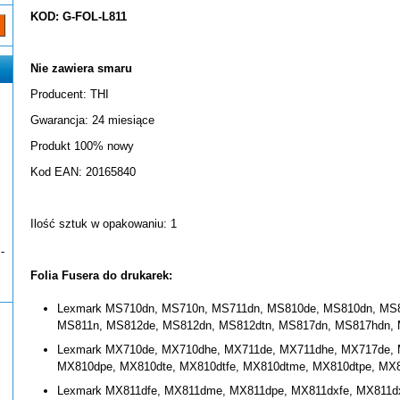
KOD: G-FOL-L811
Nie zawiera smaru
Producent: THI
Gwarancja: 24 miesiące
Produkt 100% nowy
Kod EAN: 20165840
Ilość sztuk w opakowaniu: 1
-
Folia Fusera do drukarek:
Lexmark MS710dn, MS710n, MS711dn, MS810de, MS810dn, MS8
MS811n, MS812de, MS812dn, MS812dtn, MS817dn, MS817hdn,
Lexmark MX710de, MX710dhe, MX711de, MX711dhe, MX717de,
MX810dpe, MX810dte, MX810dtfe, MX810dtme, MX810dtpe, MX
Lexmark MX811dfe, MX811dme, MX811dpe, MX811dxfe, MX811d