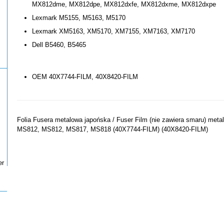
MX812dme, MX812dpe, MX812dxfe, MX812dxme, MX812dxpe
Lexmark M5155, M5163, M5170
Lexmark XM5163, XM5170, XM7155, XM7163, XM7170
Dell B5460, B5465
OEM 40X7744-FILM, 40X8420-FILM
Folia Fusera metalowa japońska / Fuser Film (nie zawiera smaru) m
MS812, MS812, MS817, MS818 (40X7744-FILM) (40X8420-FILM)
er