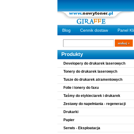
Blog
Cennik dostaw
Panel Kl
Wyszukiwarka
szukaj
Produkty
Developery do drukarek laserowych
Tonery do drukarek laserowych
Tusze do drukarek atramentowych
Folie i tonery do faxu
Taśmy do etykieciarek i drukarek
Zestawy do napełniania - regeneracji
Drukarki
Papier
Serwis - Eksploatacja