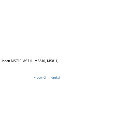
etal Japan MS710,MS711, MS810, MS811,
« powrót
drukuj