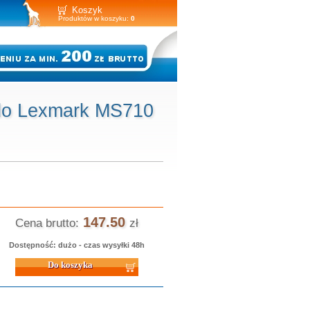
Koszyk
Produktów w koszyku:
0
 do Lexmark MS710
147.50
Cena brutto:
zł
Dostępność: dużo - czas wysyłki 48h
 koszyka