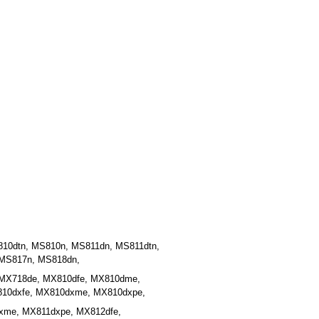
10dtn, MS810n, MS811dn, MS811dtn,
 MS817n, MS818dn,
 MX718de, MX810dfe, MX810dme,
810dxfe, MX810dxme, MX810dxpe,
xme, MX811dxpe, MX812dfe,