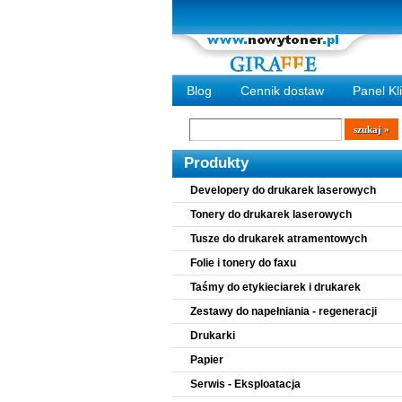
Blog
Cennik dostaw
Panel Kl
Wyszukiwarka
szukaj
Produkty
Developery do drukarek laserowych
Tonery do drukarek laserowych
Tusze do drukarek atramentowych
Folie i tonery do faxu
Taśmy do etykieciarek i drukarek
Zestawy do napełniania - regeneracji
Drukarki
Papier
Serwis - Eksploatacja