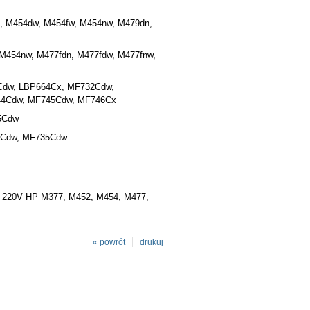
n, M454dw, M454fw, M454nw, M479dn,
M454nw, M477fdn, M477fdw, M477fnw,
Cdw, LBP664Cx, MF732Cdw,
44Cdw, MF745Cdw, MF746Cx
5Cdw
3Cdw, MF735Cdw
M 220V HP M377, M452, M454, M477,
« powrót
drukuj