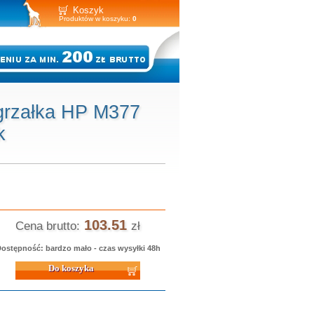
Koszyk
Produktów w koszyku:
0
grzałka HP M377
k
103.51
Cena brutto:
zł
ostępność: bardzo mało - czas wysyłki 48h
 koszyka