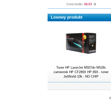
Cena brutto:
66.53
zł
Losowy produkt
Toner HP LaserJet M507dn M528c
zamiennik HP CF289X HP 89X - toner
JetWorld 10k - NO CHIP
W