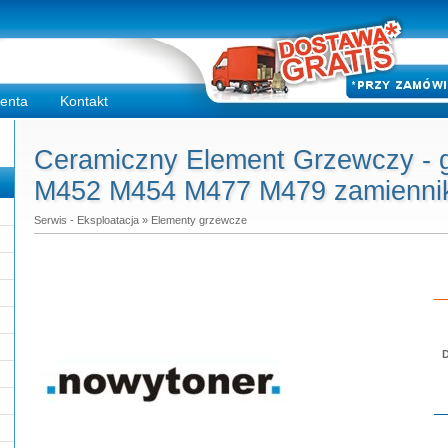
ienta
Kontakt
Ceramiczny Element Grzewczy - 
M452 M454 M477 M479 zamienni
Serwis - Eksploatacja
»
Elementy grzewcze
D
Do