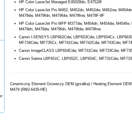
HP Color LaserJet Managed E45028dn, E47528f
HP Color LaserJet Pro M452, M452dn, M452dw, M452nw, M454d
M479dw, M479fdn, M479fdw, M479fnw, M478F-9F
HP Color LaserJet Pro MFP M377dw, M454dn, M454dw, M454fw, 
M479dn, M479dw, M479fdn, M479fdw, M479fnw
Canon I-SENSYS LBP662Cdw, LBP653Cdw, LBP654Cx, LBP663
MF734Cdw, MF735Cx, MF741Cdw, MF742Cdw, MF743Cdw, MF7
Canon ImageCLASS LBP654Cdw, MF731Cdw, MF733Cdw, MF73
Canon Satera LBP651C, LBP652C, LBP654C, MF731Cdw, MF73
Ceramiczny Element Grzewczy OEM (grzałka) / Heating Element OE
M479 (RM2-6435-HE)
er