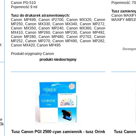
Canon PG-510
Pojemność: 70
Pojemność 9 ml
Tusz zamienny
Tusz do drukarek atramentowych:
Canon MAXIFY
Canon MP499, Canon iP2700, Canon MX320, Canon
MAXIFY MB53
MP250, Canon MX330, Canon MX340, Canon MP272,
Canon MX350, Canon MP240, Canon MX360, Canon
MX410, Canon MP260, Canon MP230, Canon MP492,
Canon MP280, Canon MP480, Canon iP2702, Canon
MP252, Canon MP270, Canon MP490, Canon MP282,
t
Canon MX420, Canon MP495
Dostępn
Produkt oryginalny Canon
produkt niedosrtępny
er
3k
Tusz Canon PGI 2500 cyan zamiennik - tusz Orink
Tusz Canon