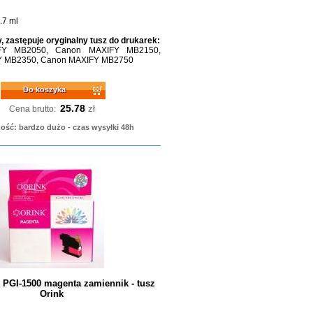
.7 ml
, zastępuje oryginalny tusz do drukarek:
FY MB2050, Canon MAXIFY MB2150,
Y MB2350, Canon MAXIFY MB2750
Do koszyka
25.78
zł
Cena brutto:
ość: bardzo dużo - czas wysyłki 48h
 PGI-1500 magenta zamiennik - tusz
Orink