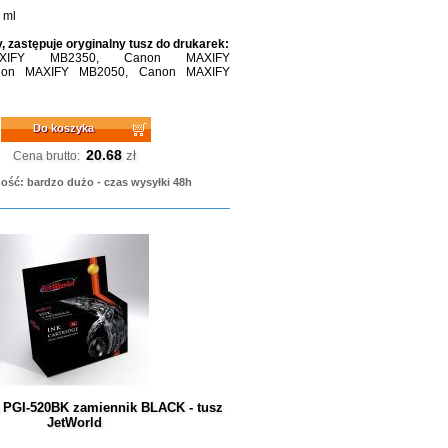
 ml
, zastępuje oryginalny tusz do drukarek:
XIFY MB2350, Canon MAXIFY
non MAXIFY MB2050, Canon MAXIFY
Do koszyka
20.68
zł
Cena brutto:
ość: bardzo dużo - czas wysyłki 48h
 PGI-520BK zamiennik BLACK - tusz
JetWorld