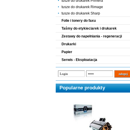
tusze do drukarek Primera
tusze do drukarek Rimage
tusze do drukarek Sharp
Folie i tonery do faxu
Taśmy do etykieciarek i drukarek
Zestawy do napełniania - regeneracji
Drukarki
Papier
Serwis - Eksploatacja
Popularne produkty