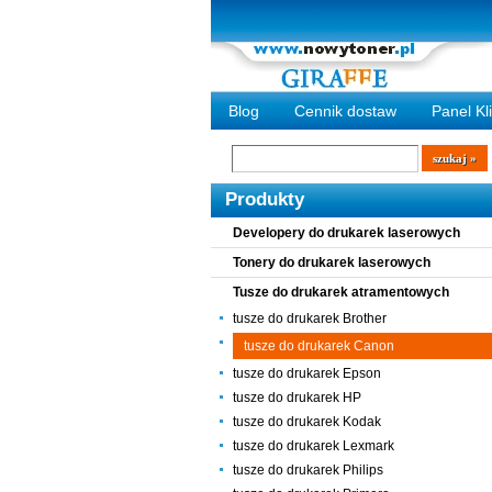
Blog
Cennik dostaw
Panel Kl
Wyszukiwarka
szukaj
Produkty
Developery do drukarek laserowych
Tonery do drukarek laserowych
Tusze do drukarek atramentowych
tusze do drukarek Brother
tusze do drukarek Canon
tusze do drukarek Epson
tusze do drukarek HP
tusze do drukarek Kodak
tusze do drukarek Lexmark
tusze do drukarek Philips