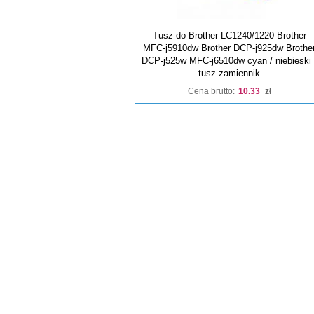
Tusz do Brother LC1240/1220 Brother
MFC-j5910dw Brother DCP-j925dw Brothe
DCP-j525w MFC-j6510dw cyan / niebieski 
tusz zamiennik
Cena brutto:
10.33
zł