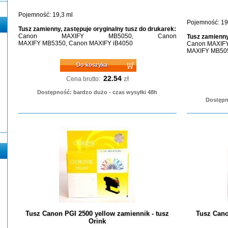
Pojemność: 19,3 ml
Pojemność: 19
Tusz zamienny, zastępuje oryginalny tusz do drukarek:
Canon MAXIFY MB5050, Canon
Tusz zamienny
MAXIFY MB5350, Canon MAXIFY iB4050
Canon MAXIFY
MAXIFY MB50
Do koszyka
22.54
zł
Cena brutto:
Dostępność: bardzo dużo - czas wysyłki 48h
Dostępn
Tusz Canon PGI 2500 yellow zamiennik - tusz
Tusz Cano
Orink