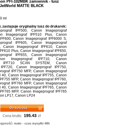
on PFI-102MBK zamiennik - tusz
JetWorld MATTE BLACK
0 ml
, zastępuje oryginalny tusz do drukarek:
prograf IPF500, Canon Imageprograf
on Imageprograf IPF510 Plus, Canon
IPF600, Canon Imageprograf IPF6000 S,
prograf IPF605, Canon Imageprograf
, Canon Imageprograf IPF610, Canon
IPF610 Plus, Canon Imageprograf IPF650,
prograf IPF655, Canon Imageprograf
non Imageprograf IPF710, Canon
raf IPF710 SCAN SYSTEM, Canon
 IPF720, Canon Imageprograf IPF750,
rograf IPF750 MFP, Canon Imageprograf
 40, Canon Imageprograf IPF755, Canon
IPF755 MFP, Canon Imageprograf IPF760,
rograf IPF760 MFP, Canon Imageprograf
 40, Canon Imageprograf IPF765, Canon
IPF765 MFP, Canon Imageprograf IPF765
on LP17, Canon LP24
Do koszyka
195.43
zł
Cena brutto:
ępność: mało - czas wysyłki 48h