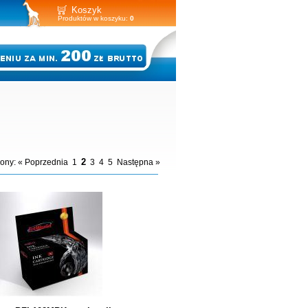
Koszyk
Produktów w koszyku:
0
2
rony:
« Poprzednia
1
3
4
5
Następna »