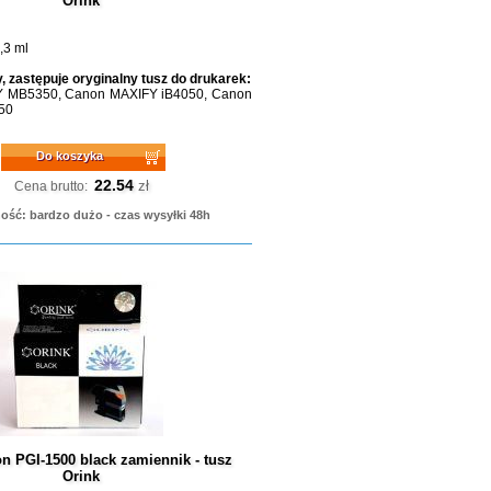
Orink
,3 ml
, zastępuje oryginalny tusz do drukarek:
 MB5350, Canon MAXIFY iB4050, Canon
50
Do koszyka
22.54
zł
Cena brutto:
ość: bardzo dużo - czas wysyłki 48h
n PGI-1500 black zamiennik - tusz
Orink