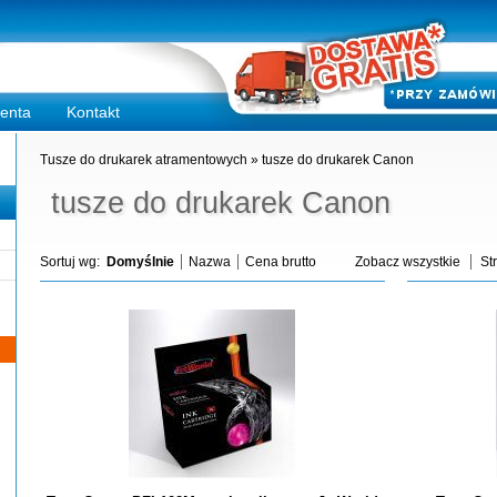
ienta
Kontakt
Tusze do drukarek atramentowych
»
tusze do drukarek Canon
tusze do drukarek Canon
Sortuj wg:
Domyślnie
Nazwa
Cena brutto
Zobacz wszystkie
St