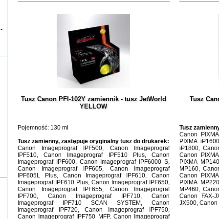
-
Tusz Canon PFI-102Y zamiennik - tusz JetWorld
Tusz Can
YELLOW
Pojemność: 130 ml
Tusz zamienn
Canon PIXMA
Tusz zamienny, zastępuje oryginalny tusz do drukarek:
PIXMA iP160
Canon Imageprograf IPF500, Canon Imageprograf
iP1800, Cano
IPF510, Canon Imageprograf IPF510 Plus, Canon
Canon PIXMA
Imageprograf IPF600, Canon Imageprograf IPF6000 S,
PIXMA MP140
Canon Imageprograf IPF605, Canon Imageprograf
MP160, Cano
IPF605L Plus, Canon Imageprograf IPF610, Canon
Canon PIXMA
Imageprograf IPF610 Plus, Canon Imageprograf IPF650,
PIXMA MP220
Canon Imageprograf IPF655, Canon Imageprograf
MP460, Cano
IPF700, Canon Imageprograf IPF710, Canon
Canon FAX-J
Imageprograf IPF710 SCAN SYSTEM, Canon
JX500, Canon
Imageprograf IPF720, Canon Imageprograf IPF750,
Canon Imageprograf IPF750 MFP, Canon Imageprograf