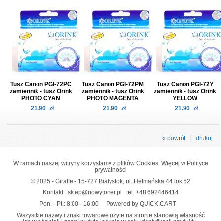
Tusz Canon PGI-72PC
Tusz Canon PGI-72PM
Tusz Canon PGI-72Y
zamiennik - tusz Orink
zamiennik - tusz Orink
zamiennik - tusz Orink
PHOTO CYAN
PHOTO MAGENTA
YELLOW
21.90
zł
21.90
zł
21.90
zł
« powrót
drukuj
W ramach naszej witryny korzystamy z plików Cookies. Więcej w
Polityce
prywatności
© 2025 - Giraffe - 15-727 Białystok, ul. Hetmańska 44 lok 52
Kontakt:
sklep@nowytoner.pl
tel.
+48 692446414
Pon. - Pt.: 8:00 - 16:00
Powered by QUICK.CART
Wszystkie nazwy i znaki towarowe użyte na stronie stanowią własność