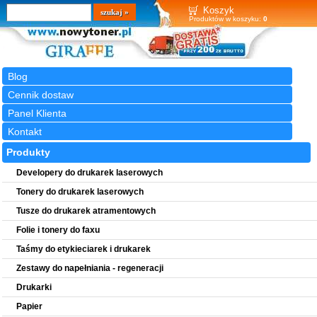
Wyszukiwarka
szukaj
Koszyk
Produktów w koszyku:
0
Blog
Cennik dostaw
Panel Klienta
Kontakt
Produkty
Developery do drukarek laserowych
Tonery do drukarek laserowych
Tusze do drukarek atramentowych
Folie i tonery do faxu
Taśmy do etykieciarek i drukarek
Zestawy do napełniania - regeneracji
Drukarki
Papier