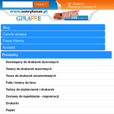
Wyszukiwarka
szukaj
Koszyk
Produktów w koszyku:
0
Blog
Cennik dostaw
Panel Klienta
Kontakt
Produkty
Developery do drukarek laserowych
Tonery do drukarek laserowych
Tusze do drukarek atramentowych
Folie i tonery do faxu
Taśmy do etykieciarek i drukarek
Zestawy do napełniania - regeneracji
Drukarki
Papier