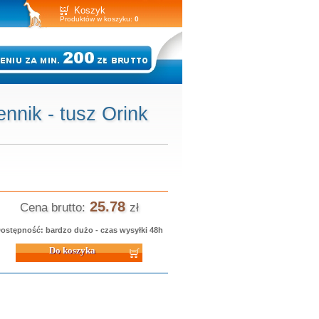
Koszyk
Produktów w koszyku:
0
nnik - tusz Orink
25.78
Cena brutto:
zł
ostępność: bardzo dużo - czas wysyłki 48h
 koszyka