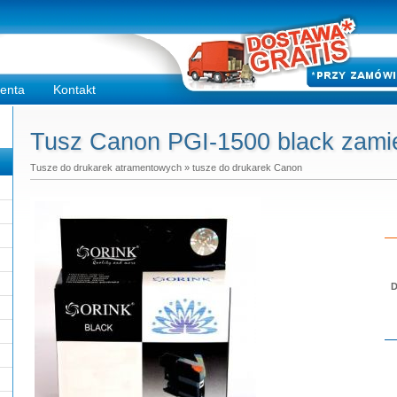
ienta
Kontakt
Tusz Canon PGI-1500 black zamie
Tusze do drukarek atramentowych
»
tusze do drukarek Canon
D
Do