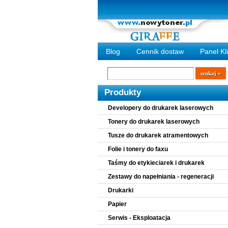
Blog
Cennik dostaw
Panel Kl
Wyszukiwarka
szukaj
Produkty
Developery do drukarek laserowych
Tonery do drukarek laserowych
Tusze do drukarek atramentowych
Folie i tonery do faxu
Taśmy do etykieciarek i drukarek
Zestawy do napełniania - regeneracji
Drukarki
Papier
Serwis - Eksploatacja