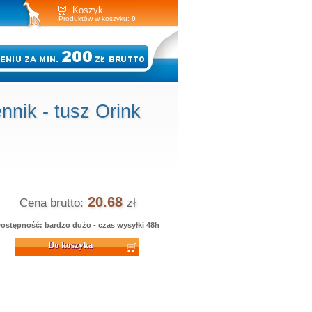
Koszyk
Produktów w koszyku:
0
nik - tusz Orink
20.68
Cena brutto:
zł
ostępność: bardzo dużo - czas wysyłki 48h
 koszyka