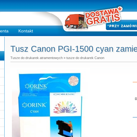
ienta
Kontakt
Tusz Canon PGI-1500 cyan zamien
Tusze do drukarek atramentowych
»
tusze do drukarek Canon
D
Do