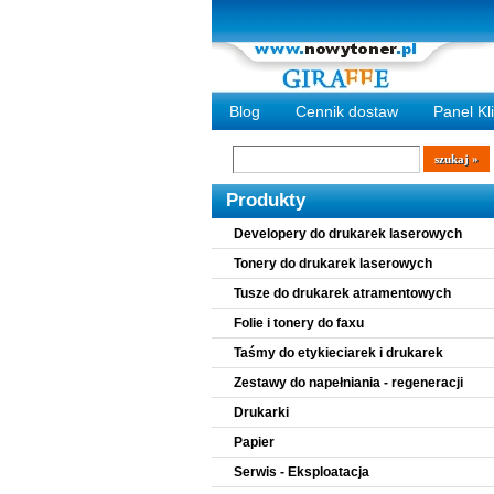
Blog
Cennik dostaw
Panel Kl
Wyszukiwarka
szukaj
Produkty
Developery do drukarek laserowych
Tonery do drukarek laserowych
Tusze do drukarek atramentowych
Folie i tonery do faxu
Taśmy do etykieciarek i drukarek
Zestawy do napełniania - regeneracji
Drukarki
Papier
Serwis - Eksploatacja