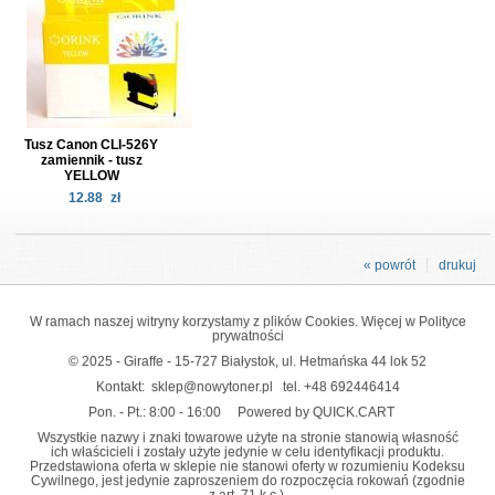
Tusz Canon CLI-526Y
zamiennik - tusz
YELLOW
12.88
zł
« powrót
drukuj
W ramach naszej witryny korzystamy z plików Cookies. Więcej w
Polityce
prywatności
© 2025 - Giraffe - 15-727 Białystok, ul. Hetmańska 44 lok 52
Kontakt:
sklep@nowytoner.pl
tel.
+48 692446414
Pon. - Pt.: 8:00 - 16:00
Powered by QUICK.CART
Wszystkie nazwy i znaki towarowe użyte na stronie stanowią własność
ich właścicieli i zostały użyte jedynie w celu identyfikacji produktu.
Przedstawiona oferta w sklepie nie stanowi oferty w rozumieniu Kodeksu
Cywilnego, jest jedynie zaproszeniem do rozpoczęcia rokowań (zgodnie
z art. 71 k.c.).