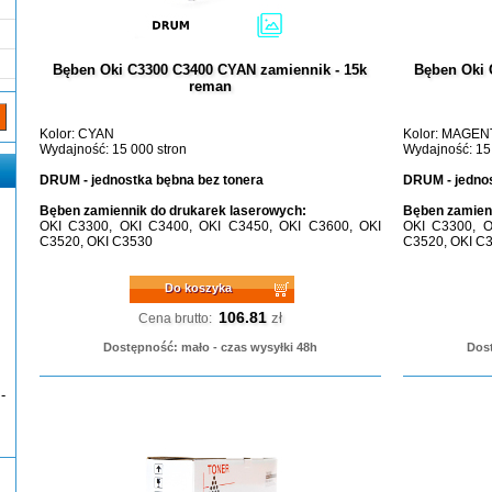
Bęben Oki C3300 C3400 CYAN zamiennik - 15k
Bęben Oki
reman
Kolor: CYAN
Kolor: MAGEN
Wydajność: 15 000 stron
Wydajność: 15
DRUM - jednostka bębna bez tonera
DRUM - jednos
Bęben zamiennik do drukarek laserowych:
Bęben zamienn
OKI C3300, OKI C3400, OKI C3450, OKI C3600, OKI
OKI C3300, O
C3520, OKI C3530
C3520, OKI C
Do koszyka
106.81
zł
Cena brutto:
Dostępność: mało - czas wysyłki 48h
Dost
-