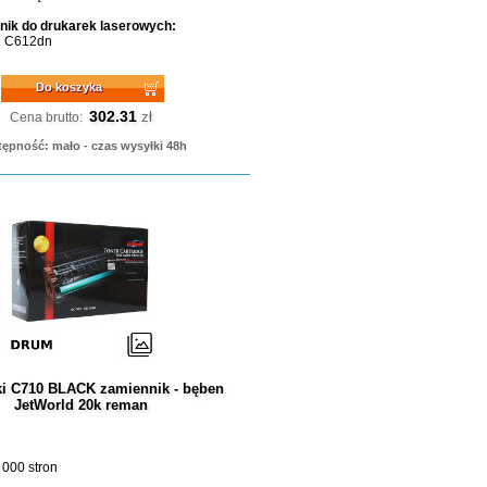
ik do drukarek laserowych:
i C612dn
Do koszyka
302.31
zł
Cena brutto:
ępność: mało - czas wysyłki 48h
i C710 BLACK zamiennik - bęben
JetWorld 20k reman
 000 stron