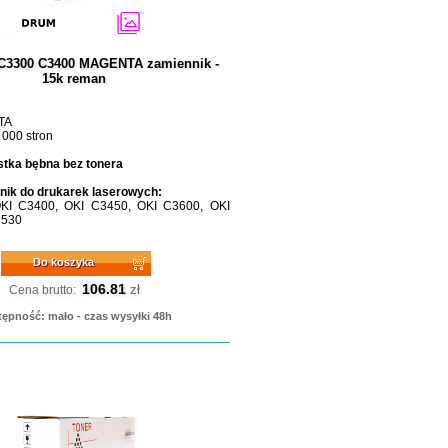
 C3300 C3400 MAGENTA zamiennik -
15k reman
TA
 000 stron
tka bębna bez tonera
ik do drukarek laserowych:
KI C3400, OKI C3450, OKI C3600, OKI
3530
Do koszyka
106.81
zł
Cena brutto:
ępność: mało - czas wysyłki 48h