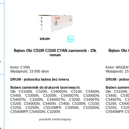
Bęben Oki C5100 C3100 CYAN zamiennik - 15k
Bęben Oki
reman
P
Kolor: CYAN
Kolor: MAGEN
Wydajność: 15 000 stron
Wydajność: 15
DRUM - jednostka bębna bez tonera
DRUM - jednos
Bęben zamiennik do drukarek laserowych:
Bęben zamienn
Oki C5100N, C5200, C5400DN, C5100, C5400N,
Oki C5100N
C5400, C5300N, C5200N, C5400DTN, C5300DN,
C5400, C53
C5400TN, C3200N, C5400DTN, C3200, C5400TN,
C5400TN, C
C5200, C5400DN, C5400N, C5400, C5200N, C3100,
C5200, C540
C5250, C5250N, C5510MFP, C5450N, C5250DN,
C5250, C52
C5540MFP, C5450DN, C3200N
C5540MFP, C
produkt niedostępny
t