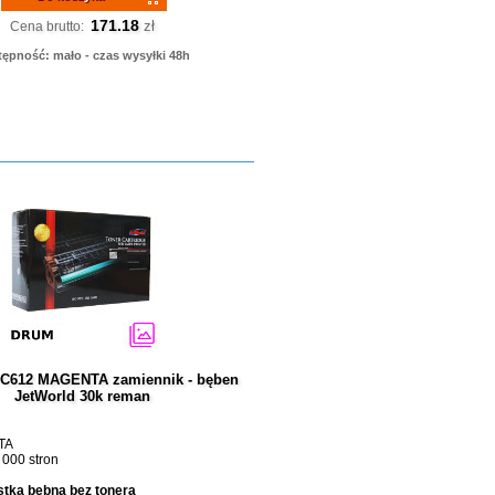
171.18
zł
Cena brutto:
ępność: mało - czas wysyłki 48h
 C612 MAGENTA zamiennik - bęben
JetWorld 30k reman
TA
 000 stron
tka bębna bez tonera