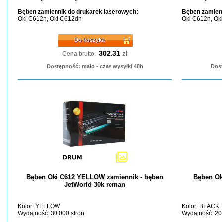
Bęben zamiennik do drukarek laserowych:
Bęben zamienn
Oki C612n, Oki C612dn
Oki C612n, Ok
Do koszyka
302.31
zł
Cena brutto:
Dostępność: mało - czas wysyłki 48h
Dost
Bęben Oki C612 YELLOW zamiennik - bęben
Bęben Ok
JetWorld 30k reman
Kolor: YELLOW
Kolor: BLACK
Wydajność: 30 000 stron
Wydajność: 20