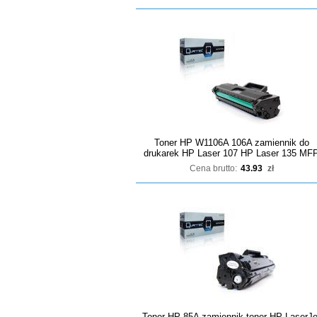
Toner HP W1106A 106A zamiennik do
drukarek HP Laser 107 HP Laser 135 MF
Cena brutto:
43.93
zł
Toner HP 85A zamiennik toner HP LaserJe