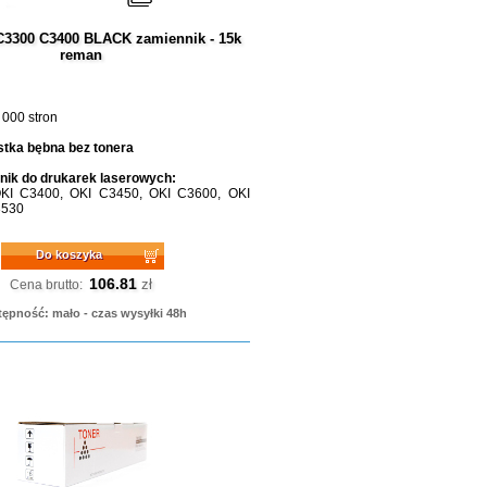
C3300 C3400 BLACK zamiennik - 15k
reman
 000 stron
tka bębna bez tonera
ik do drukarek laserowych:
KI C3400, OKI C3450, OKI C3600, OKI
3530
Do koszyka
106.81
zł
Cena brutto:
ępność: mało - czas wysyłki 48h