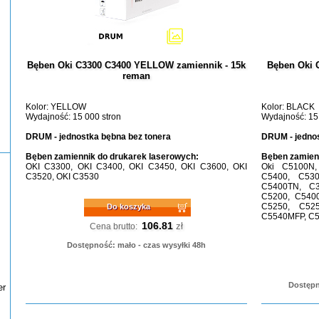
Bęben Oki C3300 C3400 YELLOW zamiennik - 15k
Bęben Oki 
reman
Kolor: YELLOW
Kolor: BLACK
Wydajność: 15 000 stron
Wydajność: 15
DRUM - jednostka bębna bez tonera
DRUM - jednos
Bęben zamiennik do drukarek laserowych:
Bęben zamienn
OKI C3300, OKI C3400, OKI C3450, OKI C3600, OKI
Oki C5100N
C3520, OKI C3530
C5400, C53
C5400TN, C
C5200, C540
C5250, C52
Do koszyka
C5540MFP, C
106.81
zł
Cena brutto:
Dostępność: mało - czas wysyłki 48h
Dostępn
er