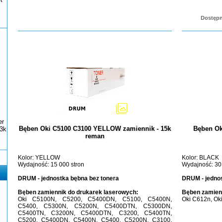
Dostępn
er
Bęben Oki C5100 C3100 YELLOW zamiennik - 15k
Bęben Ok
3k
reman
Kolor: YELLOW
Kolor: BLACK
Wydajność: 15 000 stron
Wydajność: 30
DRUM - jednostka bębna bez tonera
DRUM - jednos
Bęben zamiennik do drukarek laserowych:
Bęben zamienn
Oki C5100N, C5200, C5400DN, C5100, C5400N,
Oki C612n, Ok
C5400, C5300N, C5200N, C5400DTN, C5300DN,
C5400TN, C3200N, C5400DTN, C3200, C5400TN,
C5200, C5400DN, C5400N, C5400, C5200N, C3100,