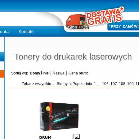
ienta
Kontakt
Tonery do drukarek laserowych
Sortuj wg:
Domyślnie
Nazwa
Cena brutto
Zobacz wszystkie
Strony:
« Poprzednia
1
...
106
107
108
109
1