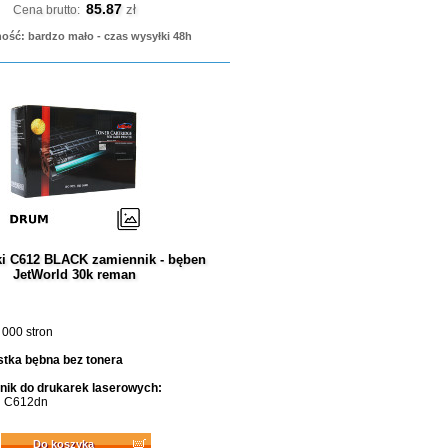
85.87
zł
Cena brutto:
ość: bardzo mało - czas wysyłki 48h
i C612 BLACK zamiennik - bęben
JetWorld 30k reman
 000 stron
tka bębna bez tonera
ik do drukarek laserowych:
i C612dn
Do koszyka