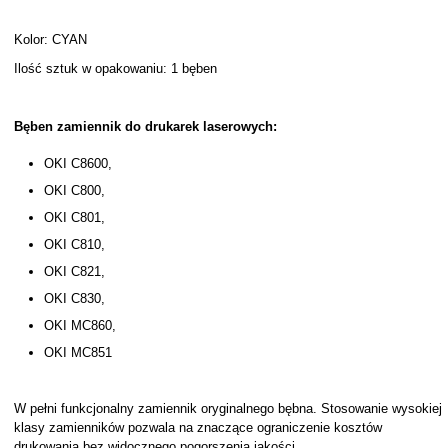
Kolor: CYAN
Ilość sztuk w opakowaniu: 1 bęben
Bęben zamiennik do drukarek laserowych:
OKI C8600,
OKI C800,
OKI C801,
OKI C810,
OKI C821,
OKI C830,
OKI MC860,
OKI MC851
W pełni funkcjonalny zamiennik oryginalnego bębna. Stosowanie wysokiej
klasy zamienników pozwala na znaczące ograniczenie kosztów
drukowania bez widocznego pogorszenia jakości.