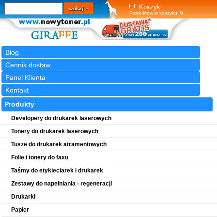
Wyszukiwarka
szukaj
Koszyk
Produktów w koszyku:
0
Blog
Cennik dostaw
Panel Klienta
Kontakt
Produkty
Developery do drukarek laserowych
Tonery do drukarek laserowych
Tusze do drukarek atramentowych
Folie i tonery do faxu
Taśmy do etykieciarek i drukarek
Zestawy do napełniania - regeneracji
Drukarki
Papier