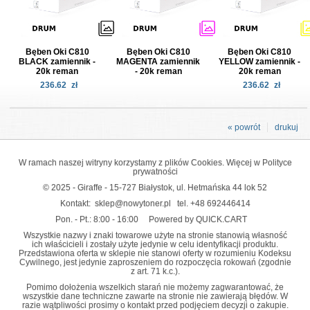
Bęben Oki C810
Bęben Oki C810
Bęben Oki C810
BLACK zamiennik -
MAGENTA zamiennik
YELLOW zamiennik -
20k reman
- 20k reman
20k reman
236.62
zł
236.62
zł
« powrót
drukuj
W ramach naszej witryny korzystamy z plików Cookies. Więcej w
Polityce
prywatności
© 2025 - Giraffe - 15-727 Białystok, ul. Hetmańska 44 lok 52
Kontakt:
sklep@nowytoner.pl
tel.
+48 692446414
Pon. - Pt.: 8:00 - 16:00
Powered by QUICK.CART
Wszystkie nazwy i znaki towarowe użyte na stronie stanowią własność
ich właścicieli i zostały użyte jedynie w celu identyfikacji produktu.
Przedstawiona oferta w sklepie nie stanowi oferty w rozumieniu Kodeksu
Cywilnego, jest jedynie zaproszeniem do rozpoczęcia rokowań (zgodnie
z art. 71 k.c.).
Pomimo dołożenia wszelkich starań nie możemy zagwarantować, że
wszystkie dane techniczne zawarte na stronie nie zawierają błędów. W
razie wątpliwości prosimy o kontakt przed podjęciem decyzji o zakupie.