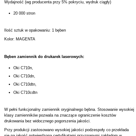
Wydajność (wg producenta przy 5% pokryciu, wydruk ciągły)
20 000 stron
Ilość sztuk w opakowaniu: 1 bęben
Kolor: MAGENTA
Bęben zamiennik do drukarek laserowych:
Oki C710n,
Oki C710dn,
Oki C710dtn,
Oki C710cdtn
W pełni funkcjonalny zamiennik oryginalnego bębna. Stosowanie wysokiej
klasy zamienników pozwala na znaczące ograniczenie kosztów
drukowania bez widocznego pogorszenia jakości.
Przy produkcji zastosowano wysokiej jakości podzespoły co przekłada
się na jakość potwierdzoną certyfikatami przyznanymi zakładom w