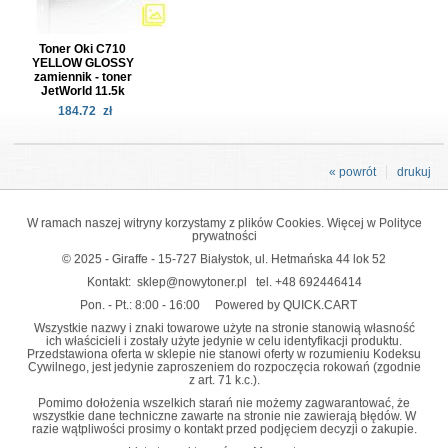
Toner Oki C710
YELLOW GLOSSY
zamiennik - toner
JetWorld 11.5k
184.72
zł
« powrót
drukuj
W ramach naszej witryny korzystamy z plików Cookies. Więcej w
Polityce
prywatności
© 2025 - Giraffe - 15-727 Białystok, ul. Hetmańska 44 lok 52
Kontakt:
sklep@nowytoner.pl
tel.
+48 692446414
Pon. - Pt.: 8:00 - 16:00
Powered by QUICK.CART
Wszystkie nazwy i znaki towarowe użyte na stronie stanowią własność
ich właścicieli i zostały użyte jedynie w celu identyfikacji produktu.
Przedstawiona oferta w sklepie nie stanowi oferty w rozumieniu Kodeksu
Cywilnego, jest jedynie zaproszeniem do rozpoczęcia rokowań (zgodnie
z art. 71 k.c.).
Pomimo dołożenia wszelkich starań nie możemy zagwarantować, że
wszystkie dane techniczne zawarte na stronie nie zawierają błędów. W
razie wątpliwości prosimy o kontakt przed podjęciem decyzji o zakupie.