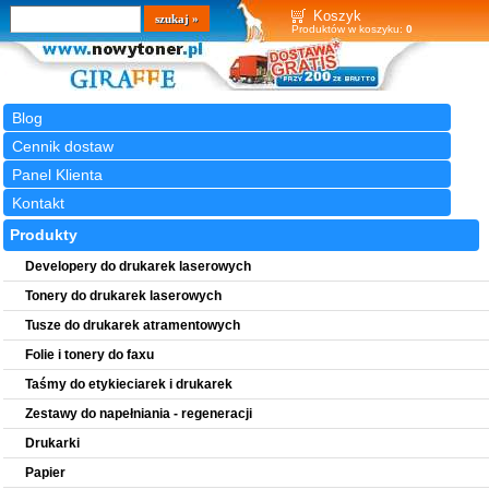
Wyszukiwarka
szukaj
Koszyk
Produktów w koszyku:
0
Blog
Cennik dostaw
Panel Klienta
Kontakt
Produkty
Developery do drukarek laserowych
Tonery do drukarek laserowych
Tusze do drukarek atramentowych
Folie i tonery do faxu
Taśmy do etykieciarek i drukarek
Zestawy do napełniania - regeneracji
Drukarki
Papier