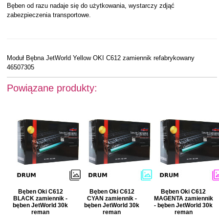
Bęben od razu nadaje się do użytkowania, wystarczy zdjąć
zabezpieczenia transportowe.
Moduł Bębna JetWorld Yellow OKI C612 zamiennik refabrykowany
46507305
Powiązane produkty:
Bęben Oki C612
Bęben Oki C612
Bęben Oki C612
BLACK zamiennik -
CYAN zamiennik -
MAGENTA zamiennik
bęben JetWorld 30k
bęben JetWorld 30k
- bęben JetWorld 30k
reman
reman
reman