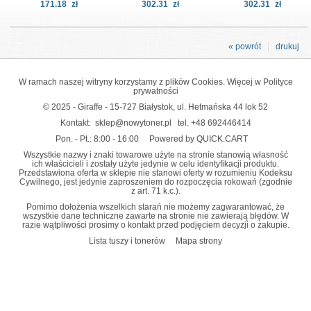
171.18
zł
302.31
zł
302.31
zł
« powrót
drukuj
W ramach naszej witryny korzystamy z plików Cookies. Więcej w
Polityce
prywatności
© 2025 - Giraffe - 15-727 Białystok, ul. Hetmańska 44 lok 52
Kontakt:
sklep@nowytoner.pl
tel.
+48 692446414
Pon. - Pt.: 8:00 - 16:00
Powered by QUICK.CART
Wszystkie nazwy i znaki towarowe użyte na stronie stanowią własność
ich właścicieli i zostały użyte jedynie w celu identyfikacji produktu.
Przedstawiona oferta w sklepie nie stanowi oferty w rozumieniu Kodeksu
Cywilnego, jest jedynie zaproszeniem do rozpoczęcia rokowań (zgodnie
z art. 71 k.c.).
Pomimo dołożenia wszelkich starań nie możemy zagwarantować, że
wszystkie dane techniczne zawarte na stronie nie zawierają błędów. W
razie wątpliwości prosimy o kontakt przed podjęciem decyzji o zakupie.
Lista tuszy i tonerów
Mapa strony