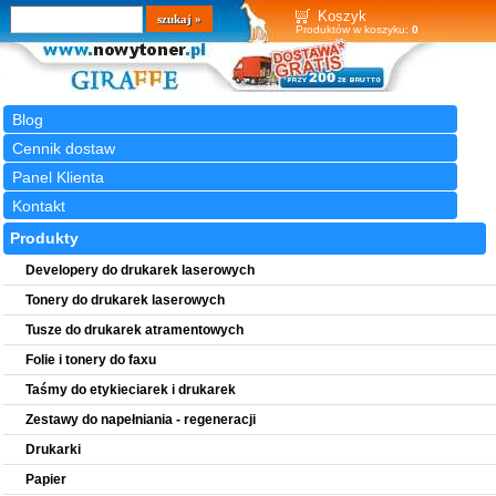
Wyszukiwarka
szukaj
Koszyk
Produktów w koszyku:
0
Blog
Cennik dostaw
Panel Klienta
Kontakt
Produkty
Developery do drukarek laserowych
Tonery do drukarek laserowych
Tusze do drukarek atramentowych
Folie i tonery do faxu
Taśmy do etykieciarek i drukarek
Zestawy do napełniania - regeneracji
Drukarki
Papier