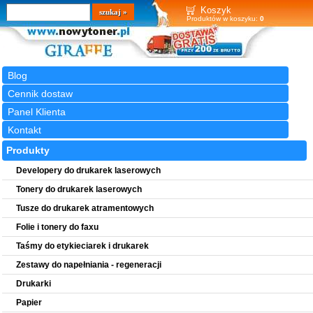
Wyszukiwarka
szukaj
Koszyk
Produktów w koszyku:
0
Blog
Cennik dostaw
Panel Klienta
Kontakt
Produkty
Developery do drukarek laserowych
Tonery do drukarek laserowych
Tusze do drukarek atramentowych
Folie i tonery do faxu
Taśmy do etykieciarek i drukarek
Zestawy do napełniania - regeneracji
Drukarki
Papier