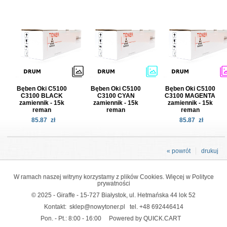
Bęben Oki C5100
Bęben Oki C5100
Bęben Oki C5100
C3100 BLACK
C3100 CYAN
C3100 MAGENTA
zamiennik - 15k
zamiennik - 15k
zamiennik - 15k
reman
reman
reman
85.87
zł
85.87
zł
« powrót
drukuj
W ramach naszej witryny korzystamy z plików Cookies. Więcej w
Polityce
prywatności
© 2025 - Giraffe - 15-727 Białystok, ul. Hetmańska 44 lok 52
Kontakt:
sklep@nowytoner.pl
tel.
+48 692446414
Pon. - Pt.: 8:00 - 16:00
Powered by QUICK.CART