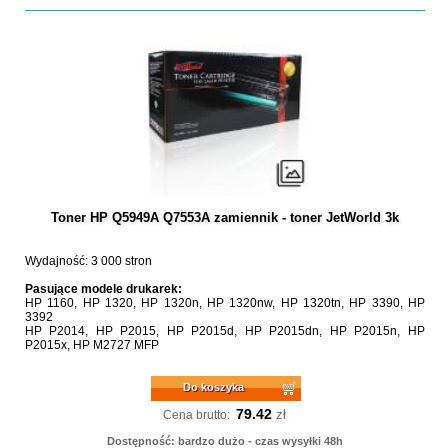
Toner HP Q5949A Q7553A zamiennik - toner JetWorld 3k
Wydajność: 3 000 stron
Pasujące modele drukarek:
HP 1160, HP 1320, HP 1320n, HP 1320nw, HP 1320tn, HP 3390, HP
3392
HP P2014, HP P2015, HP P2015d, HP P2015dn, HP P2015n, HP
P2015x, HP M2727 MFP
Do koszyka
79.42
zł
Cena brutto:
Dostępność: bardzo dużo - czas wysyłki 48h