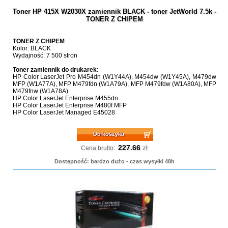
Toner HP 415X W2030X zamiennik BLACK - toner JetWorld 7.5k -
TONER Z CHIPEM
TONER Z CHIPEM
Kolor: BLACK
Wydajność: 7 500 stron
Toner zamiennik do drukarek:
HP Color LaserJet Pro M454dn (W1Y44A), M454dw (W1Y45A), M479dw
MFP (W1A77A), MFP M479fdn (W1A79A), MFP M479fdw (W1A80A), MFP
M479fnw (W1A78A)
HP Color LaserJet Enterprise M455dn
HP Color LaserJet Enterprise M480f MFP
HP Color LaserJet Managed E45028
Do koszyka
227.66
zł
Cena brutto:
Dostępność: bardzo dużo - czas wysyłki 48h