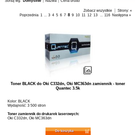
Sortuj wg:
Domyślnie
Nazwa
Cena brutto
Zobacz wszystkie
Strony:
«
8
Poprzednia
1
...
3
4
5
6
7
9
10
11
12
13
...
116
Następna »
Toner BLACK do Oki C332dn, Oki MC363dn zamiennik - toner
Quantec 3.5k
Kolor: BLACK
Wydajność: 3 500 stron
Toner zamiennik do drukarek laserowych:
Oki C332dn, Oki MC363dn
Do koszyka