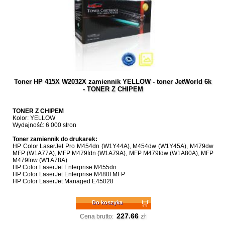
Toner HP 415X W2032X zamiennik YELLOW - toner JetWorld 6k
- TONER Z CHIPEM
TONER Z CHIPEM
Kolor: YELLOW
Wydajność: 6 000 stron
Toner zamiennik do drukarek:
HP Color LaserJet Pro M454dn (W1Y44A), M454dw (W1Y45A), M479dw
MFP (W1A77A), MFP M479fdn (W1A79A), MFP M479fdw (W1A80A), MFP
M479fnw (W1A78A)
HP Color LaserJet Enterprise M455dn
HP Color LaserJet Enterprise M480f MFP
HP Color LaserJet Managed E45028
Do koszyka
227.66
zł
Cena brutto: