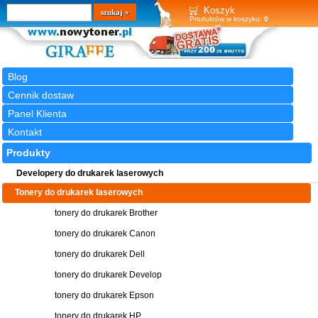
Wyszukiwarka
szukaj
Koszyk
Produktów w koszyku:
0
Blog
Cennik dostaw
Panel Klienta
Kontakt
Produkty
Developery do drukarek laserowych
Tonery do drukarek laserowych
tonery do drukarek Brother
tonery do drukarek Canon
tonery do drukarek Dell
tonery do drukarek Develop
tonery do drukarek Epson
tonery do drukarek HP