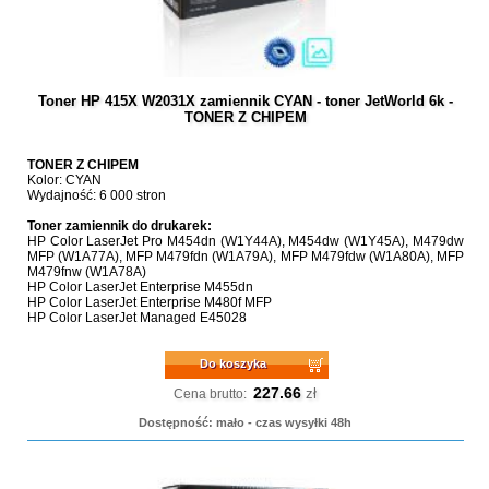
Toner HP 415X W2031X zamiennik CYAN - toner JetWorld 6k -
TONER Z CHIPEM
TONER Z CHIPEM
Kolor: CYAN
Wydajność: 6 000 stron
Toner zamiennik do drukarek:
HP Color LaserJet Pro M454dn (W1Y44A), M454dw (W1Y45A), M479dw
MFP (W1A77A), MFP M479fdn (W1A79A), MFP M479fdw (W1A80A), MFP
M479fnw (W1A78A)
HP Color LaserJet Enterprise M455dn
HP Color LaserJet Enterprise M480f MFP
HP Color LaserJet Managed E45028
Do koszyka
227.66
zł
Cena brutto:
Dostępność: mało - czas wysyłki 48h