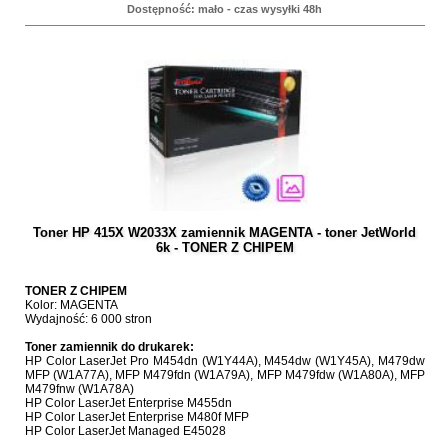
Dostępność: mało - czas wysyłki 48h
Toner HP 415X W2033X zamiennik MAGENTA - toner JetWorld
6k - TONER Z CHIPEM
TONER Z CHIPEM
Kolor: MAGENTA
Wydajność: 6 000 stron
Toner zamiennik do drukarek:
HP Color LaserJet Pro M454dn (W1Y44A), M454dw (W1Y45A), M479dw
MFP (W1A77A), MFP M479fdn (W1A79A), MFP M479fdw (W1A80A), MFP
M479fnw (W1A78A)
HP Color LaserJet Enterprise M455dn
HP Color LaserJet Enterprise M480f MFP
HP Color LaserJet Managed E45028