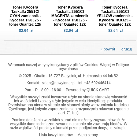
Toner Kyocera
Toner Kyocera
Toner Kyocera
Taskalfa 2551CI
Taskalfa 2551CI
Taskalfa 2551CI
CYAN zamiennik -
MAGENTA zamiennik
YELLOW zamiennik -
Kyocera TK8325 -
- Kyocera TK8325 -
Kyocera TK8325 -
toner Quantec 12k
toner Quantec 12k
toner Quantec 12k
82.64
zł
82.64
zł
82.64
zł
« powrót
drukuj
W ramach naszej witryny korzystamy z plików Cookies. Więcej w
Polityce
prywatności
© 2025 - Giraffe - 15-727 Białystok, ul. Hetmańska 44 lok 52
Kontakt:
sklep@nowytoner.pl
tel.
+48 692446414
Pon. - Pt.: 8:00 - 16:00
Powered by QUICK.CART
Wszystkie nazwy i znaki towarowe użyte na stronie stanowią własność
ich właścicieli i zostały użyte jedynie w celu identyfikacji produktu.
Przedstawiona oferta w sklepie nie stanowi oferty w rozumieniu Kodeksu
Cywilnego, jest jedynie zaproszeniem do rozpoczęcia rokowań (zgodnie
z art. 71 k.c.).
Pomimo dołożenia wszelkich starań nie możemy zagwarantować, że
wszystkie dane techniczne zawarte na stronie nie zawierają błędów. W
razie wątpliwości prosimy o kontakt przed podjęciem decyzji o zakupie.
Lista tuszy i tonerów
Mapa strony