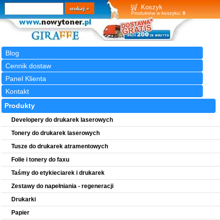
Wyszukiwarka
szukaj
Koszyk
Produktów w koszyku:
0
Blog
Cennik dostaw
Panel Klienta
Kontakt
Produkty
Developery do drukarek laserowych
Tonery do drukarek laserowych
Tusze do drukarek atramentowych
Folie i tonery do faxu
Taśmy do etykieciarek i drukarek
Zestawy do napełniania - regeneracji
Drukarki
Papier