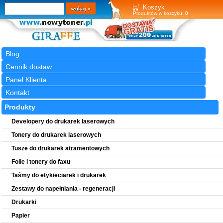
Wyszukiwarka
szukaj
Koszyk
Produktów w koszyku:
0
Blog
Cennik dostaw
Panel Klienta
Kontakt
Produkty
Developery do drukarek laserowych
Tonery do drukarek laserowych
Tusze do drukarek atramentowych
Folie i tonery do faxu
Taśmy do etykieciarek i drukarek
Zestawy do napełniania - regeneracji
Drukarki
Papier