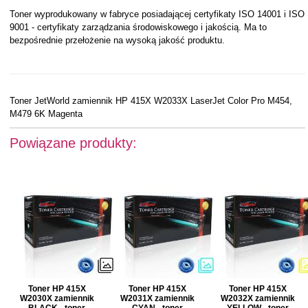
Toner wyprodukowany w fabryce posiadającej certyfikaty ISO 14001 i ISO
9001 - certyfikaty zarządzania środowiskowego i jakością. Ma to
bezpośrednie przełożenie na wysoką jakość produktu.
Toner JetWorld zamiennik HP 415X W2033X LaserJet Color Pro M454,
M479 6K Magenta
Powiązane produkty:
Toner HP 415X
Toner HP 415X
Toner HP 415X
W2030X zamiennik
W2031X zamiennik
W2032X zamiennik
BLACK - toner
CYAN - toner
YELLOW - toner