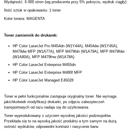
Wydajność: 6 000 stron (wg producenta przy 5% pokryciu, wydruk ciągły)
Ilość sztuk w opakowaniu: 1 toner
Kolor tonera: MAGENTA
Toner zamiennik do drukarek:
HP Color LaserJet Pro M454dn (W1Y44A), M454dw (W1Y45A),
M479dw MFP (W1A77A), MFP M479fdn (W1A79A), MFP M479fdw
(W1A80A), MFP M479fnw (W1A78A)
HP Color LaserJet Enterprise M455dn
HP Color LaserJet Enterprise M480f MFP
HP Color LaserJet Managed E45028
Toner w pełni funkcjonalnie zastępuje oryginalny toner. Nie wymaga
jakichkolwiek modyfikacji drukarki, po zdjęciu zabezpieczeń
transportowych od razu nadaje się do użytkowania.
Toner wyprodukowany z użyciem wysokiej jakości podzespołów.
Przekłada się to na wysoką jakość produktu a tym samym na dużą
ostrość wydruków, odpowiedni kontrast i nasycenie barw.