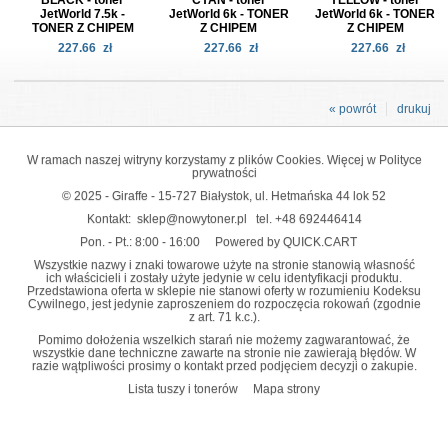
JetWorld 7.5k -
JetWorld 6k - TONER
JetWorld 6k - TONER
TONER Z CHIPEM
Z CHIPEM
Z CHIPEM
227.66
zł
227.66
zł
227.66
zł
« powrót
drukuj
W ramach naszej witryny korzystamy z plików Cookies. Więcej w
Polityce
prywatności
© 2025 - Giraffe - 15-727 Białystok, ul. Hetmańska 44 lok 52
Kontakt:
sklep@nowytoner.pl
tel.
+48 692446414
Pon. - Pt.: 8:00 - 16:00
Powered by QUICK.CART
Wszystkie nazwy i znaki towarowe użyte na stronie stanowią własność
ich właścicieli i zostały użyte jedynie w celu identyfikacji produktu.
Przedstawiona oferta w sklepie nie stanowi oferty w rozumieniu Kodeksu
Cywilnego, jest jedynie zaproszeniem do rozpoczęcia rokowań (zgodnie
z art. 71 k.c.).
Pomimo dołożenia wszelkich starań nie możemy zagwarantować, że
wszystkie dane techniczne zawarte na stronie nie zawierają błędów. W
razie wątpliwości prosimy o kontakt przed podjęciem decyzji o zakupie.
Lista tuszy i tonerów
Mapa strony