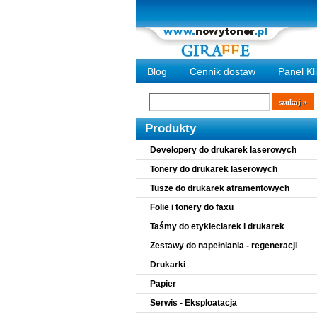
Blog
Cennik dostaw
Panel Kl
Wyszukiwarka
szukaj
Produkty
Developery do drukarek laserowych
Tonery do drukarek laserowych
Tusze do drukarek atramentowych
Folie i tonery do faxu
Taśmy do etykieciarek i drukarek
Zestawy do napełniania - regeneracji
Drukarki
Papier
Serwis - Eksploatacja