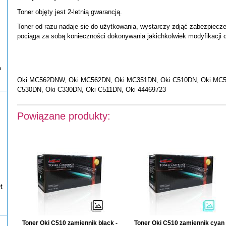
Toner objęty jest 2-letnią gwarancją.
Toner od razu nadaje się do użytkowania, wystarczy zdjąć zabezpiecze
pociąga za sobą konieczności dokonywania jakichkolwiek modyfikacji d
P
Oki MC562DNW, Oki MC562DN, Oki MC351DN, Oki C510DN, Oki MC5
C530DN, Oki C330DN, Oki C511DN, Oki 44469723
Powiązane produkty:
t
Toner Oki C510 zamiennik black -
Toner Oki C510 zamiennik cyan 