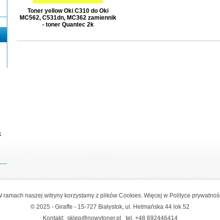
Toner yellow Oki C310 do Oki
MC562, C531dn, MC362 zamiennik
- toner Quantec 2k
k
 ramach naszej witryny korzystamy z plików Cookies. Więcej w
Polityce prywatnoś
© 2025 - Giraffe - 15-727 Białystok, ul. Hetmańska 44 lok 52
Kontakt:
sklep@nowytoner.pl
tel.
+48 692446414