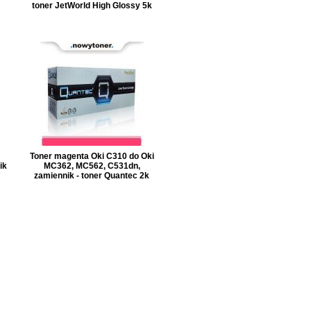
toner JetWorld High Glossy 5k
Toner magenta Oki C310 do Oki
ik
MC362, MC562, C531dn,
zamiennik - toner Quantec 2k