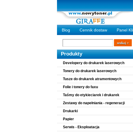
Blog
Cennik dostaw
Panel Kl
Wyszukiwarka
szukaj
Produkty
Developery do drukarek laserowych
Tonery do drukarek laserowych
Tusze do drukarek atramentowych
Folie i tonery do faxu
Taśmy do etykieciarek i drukarek
Zestawy do napełniania - regeneracji
Drukarki
Papier
Serwis - Eksploatacja