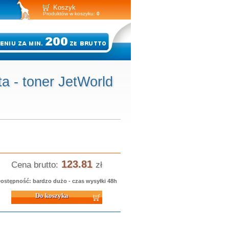
Koszyk
Produktów w koszyku:
0
a - toner JetWorld
123.81
Cena brutto:
zł
ostępność: bardzo dużo - czas wysyłki 48h
 koszyka