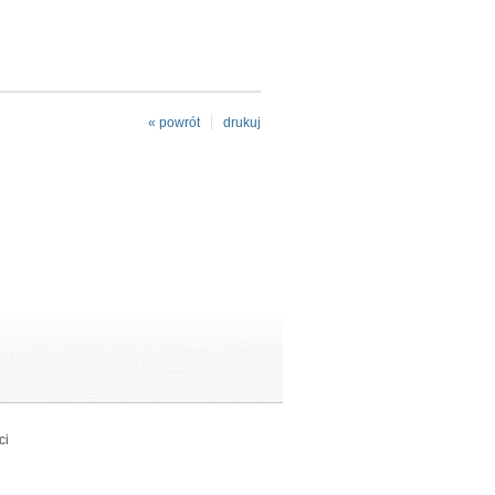
« powrót
drukuj
ci