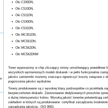
Oki C330DN,
Oki C510DN,
Oki C511DN,
Oki C530DN,
Oki C531DN,
Oki MC351DN,
Oki MC561DN,
Oki MC562DN,
Oki MC562DNW
Toner wyposażony w chip zliczający strony umożliwiający prawidłowe f
wszystkich wymienionych modeli drukarek i w pełni funkcjonalnie zastę
jakości zamienniki możemy znacząco ograniczyć koszty związane z ek
er
pogorszenia jakości wydruków.
Tonery produkowane są z wysokiej klasy podzespołów co przekłada si
bezpieczeństwo drukarki. Zastosowanie dedykowanych proszków sprawi
o dużej intensywności koloru. Wysoką jakość tonerów potwierdzają ce
zakładom w których są produkowane: certyfikat zarządzania środowisko
zarządzania jakością - ISO 9001.