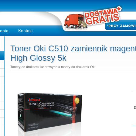
ienta
Kontakt
Toner Oki C510 zamiennik magent
High Glossy 5k
Tonery do drukarek laserowych
»
tonery do drukarek Oki
D
Do