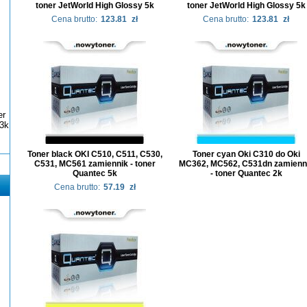
toner JetWorld High Glossy 5k
toner JetWorld High Glossy 5k
Cena brutto:
123.81
zł
Cena brutto:
123.81
zł
er
3k
Toner black OKI C510, C511, C530,
Toner cyan Oki C310 do Oki
C531, MC561 zamiennik - toner
MC362, MC562, C531dn zamienn
Quantec 5k
- toner Quantec 2k
Cena brutto:
57.19
zł