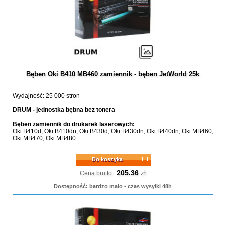
Bęben Oki B410 MB460 zamiennik - bęben JetWorld 25k
Wydajność: 25 000 stron
DRUM - jednostka bębna bez tonera
Bęben zamiennik do drukarek laserowych:
Oki B410d, Oki B410dn, Oki B430d, Oki B430dn, Oki B440dn, Oki MB460,
Oki MB470, Oki MB480
Do koszyka
205.36
zł
Cena brutto:
Dostępność: bardzo mało - czas wysyłki 48h