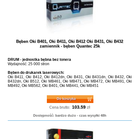
Bęben Oki B401, Oki B411, Oki B412 Oki B431, Oki B432
zamiennik - bęben Quantec 25k
DRUM - jednostka bębna bez tonera
Wydajność: 25 000 stron
Bęben do drukarek laserowych:
Oki B411, Oki B412, Oki B412dn, Oki B431, Oki B431dn, Oki B432, Oki
B432dn, Oki B512, Oki MB461, Oki MB471, Oki MB472, Oki MB491, Oki
MB492, Oki MB562, Oki B401, Oki MB441, Oki MB451
Do koszyka
103.59
zł
Cena brutto:
Dostępność: bardzo dużo - czas wysyłki 48h