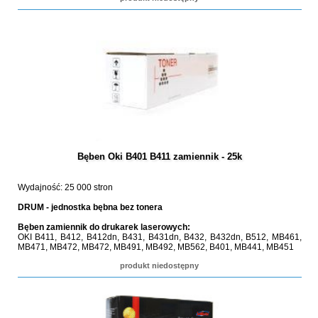
Bęben Oki B401 B411 zamiennik - 25k
Wydajność: 25 000 stron
DRUM - jednostka bębna bez tonera
Bęben zamiennik do drukarek laserowych:
OKI B411, B412, B412dn, B431, B431dn, B432, B432dn, B512, MB461,
MB471, MB472, MB472, MB491, MB492, MB562, B401, MB441, MB451
produkt niedostępny