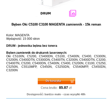
Bęben Oki C5100 C3100 MAGENTA zamiennik - 15k reman
Kolor: MAGENTA
Wydajność: 15 000 stron
DRUM - jednostka bębna bez tonera
Bęben zamiennik do drukarek laserowych:
Oki C5100N, C5200, C5400DN, C5100, C5400N, C5400, C5300N,
C5200N, C5400DTN, C5300DN, C5400TN, C3200N, C5400DTN, C3200,
C5400TN, C5200, C5400DN, C5400N, C5400, C5200N, C3100, C5250,
C5250N, C5510MFP, C5450N, C5250DN, C5540MFP, C5450DN,
C3200N
Do koszyka
85.87
zł
Cena brutto:
Dostępność: bardzo mało - czas wysyłki 48h