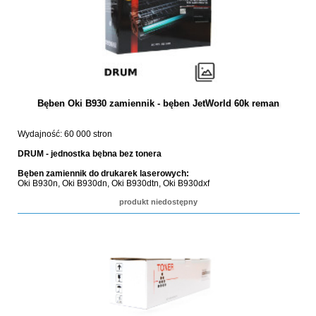
Bęben Oki B930 zamiennik - bęben JetWorld 60k reman
Wydajność: 60 000 stron
DRUM - jednostka bębna bez tonera
Bęben zamiennik do drukarek laserowych:
Oki B930n, Oki B930dn, Oki B930dtn, Oki B930dxf
produkt niedostępny