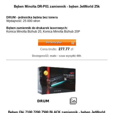
Bęben Minolta DR-P01 zamiennik - bęben JetWorld 25k
DRUM - jednostka bębna bez tonera
Wydajność: 25 000 stron
Bęben zamiennik do drukarek laserowych:
Konica Minolta Bizhub 20, Konica Minolta Bizhub 20P
Do koszyka
277.77
zł
Cena brutto:
Dostępność: mało - czas wysyłki 48h
Bęben Oki 7100 7200 7500 BLACK zamiennik - bęben JetWorld