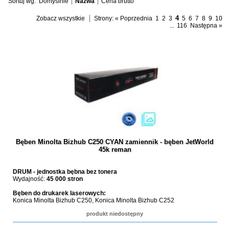
Sortuj wg:
Domyślnie
Nazwa
Cena brutto
4
Zobacz wszystkie
Strony:
« Poprzednia
1
2
3
5
6
7
8
9
10
...
116
Następna »
Bęben Minolta Bizhub C250 CYAN zamiennik - bęben JetWorld
45k reman
DRUM - jednostka bębna bez tonera
Wydajność:
45 000 stron
Bęben do drukarek laserowych:
Konica Minolta Bizhub C250, Konica Minolta Bizhub C252
produkt niedostępny