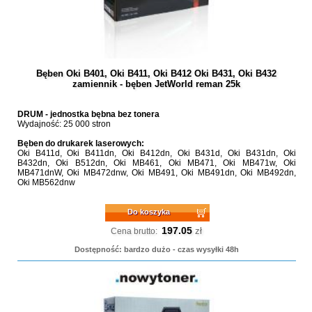
Bęben Oki B401, Oki B411, Oki B412 Oki B431, Oki B432
zamiennik - bęben JetWorld reman 25k
DRUM - jednostka bębna bez tonera
Wydajność: 25 000 stron
Bęben do drukarek laserowych:
Oki B411d, Oki B411dn, Oki B412dn, Oki B431d, Oki B431dn, Oki
B432dn, Oki B512dn, Oki MB461, Oki MB471, Oki MB471w, Oki
MB471dnW, Oki MB472dnw, Oki MB491, Oki MB491dn, Oki MB492dn,
Oki MB562dnw
Do koszyka
197.05
zł
Cena brutto:
Dostępność: bardzo dużo - czas wysyłki 48h