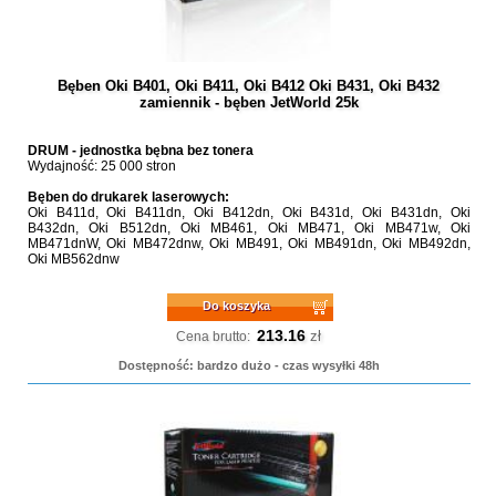
Bęben Oki B401, Oki B411, Oki B412 Oki B431, Oki B432
zamiennik - bęben JetWorld 25k
DRUM - jednostka bębna bez tonera
Wydajność: 25 000 stron
Bęben do drukarek laserowych:
Oki B411d, Oki B411dn, Oki B412dn, Oki B431d, Oki B431dn, Oki
B432dn, Oki B512dn, Oki MB461, Oki MB471, Oki MB471w, Oki
MB471dnW, Oki MB472dnw, Oki MB491, Oki MB491dn, Oki MB492dn,
Oki MB562dnw
Do koszyka
213.16
zł
Cena brutto:
Dostępność: bardzo dużo - czas wysyłki 48h