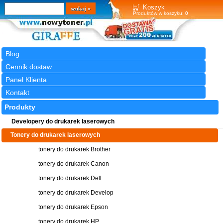
Wyszukiwarka
szukaj
Koszyk
Produktów w koszyku:
0
Blog
Cennik dostaw
Panel Klienta
Kontakt
Produkty
Developery do drukarek laserowych
Tonery do drukarek laserowych
tonery do drukarek Brother
tonery do drukarek Canon
tonery do drukarek Dell
tonery do drukarek Develop
tonery do drukarek Epson
tonery do drukarek HP