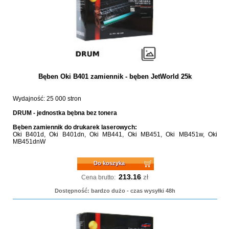
Bęben Oki B401 zamiennik - bęben JetWorld 25k
Wydajność: 25 000 stron
DRUM - jednostka bębna bez tonera
Bęben zamiennik do drukarek laserowych:
Oki B401d, Oki B401dn, Oki MB441, Oki MB451, Oki MB451w, Oki
MB451dnW
Do koszyka
213.16
zł
Cena brutto:
Dostępność: bardzo dużo - czas wysyłki 48h