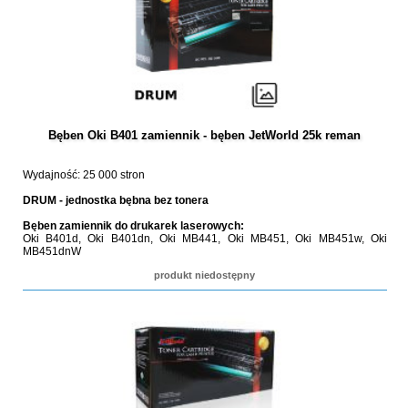
Bęben Oki B401 zamiennik - bęben JetWorld 25k reman
Wydajność: 25 000 stron
DRUM - jednostka bębna bez tonera
Bęben zamiennik do drukarek laserowych:
Oki B401d, Oki B401dn, Oki MB441, Oki MB451, Oki MB451w, Oki
MB451dnW
produkt niedostępny