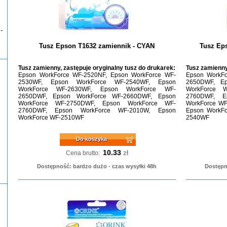
-
Tusz Epson T1632 zamiennik - CYAN
Tusz Ep
Tusz zamienny, zastępuje oryginalny tusz do drukarek:
Tusz zamienny
Epson WorkForce WF-2520NF, Epson WorkForce WF-
Epson WorkFo
2530WF, Epson WorkForce WF-2540WF, Epson
2650DWF, E
WorkForce WF-2630WF, Epson WorkForce WF-
WorkForce 
2650DWF, Epson WorkForce WF-2660DWF, Epson
2760DWF, E
WorkForce WF-2750DWF, Epson WorkForce WF-
WorkForce WF
2760DWF, Epson WorkForce WF-2010W, Epson
Epson WorkFo
WorkForce WF-2510WF
2540WF
Do koszyka
10.33
zł
Cena brutto:
Dostępność: bardzo dużo - czas wysyłki 48h
Dostępn