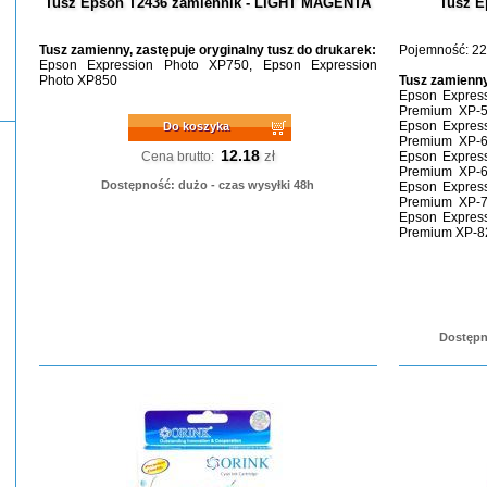
Tusz Epson T2436 zamiennik - LIGHT MAGENTA
Tusz E
Tusz zamienny, zastępuje oryginalny tusz do drukarek:
Pojemność: 22
Epson Expression Photo XP750, Epson Expression
Photo XP850
Tusz zamienny
Epson Expres
Premium XP-5
Epson Expres
Do koszyka
Premium XP-6
12.18
zł
Cena brutto:
Epson Expres
Premium XP-6
Dostępność: dużo - czas wysyłki 48h
Epson Expres
Premium XP-7
Epson Expres
Premium XP-8
Dostępn