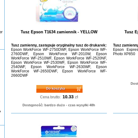
er
Tusz Epson T1634 zamiennik - YELLOW
Tusz E
Tusz zamienny, zastępuje oryginalny tusz do drukarek:
Tusz zamienny
Epson WorkForce WF-2750DWF, Epson WorkForce WF-
Epson Expres
2760DWF, Epson WorkForce WF-2010W, Epson
Photo XP850
WorkForce WF-2510WF, Epson WorkForce WF-2520NF,
Epson WorkForce WF-2530WF, Epson WorkForce WF-
2540WF, Epson WorkForce WF-2630WF, Epson
WorkForce WF-2650DWF, Epson WorkForce WF-
2660DWF
Dost
Do koszyka
10.33
zł
Cena brutto:
Dostępność: bardzo dużo - czas wysyłki 48h
P