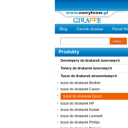
Blog
Cennik dostaw
Panel Kl
Wyszukiwarka
szukaj
Produkty
Developery do drukarek laserowych
Tonery do drukarek laserowych
Tusze do drukarek atramentowych
tusze do drukarek Brother
tusze do drukarek Canon
tusze do drukarek Epson
tusze do drukarek HP
tusze do drukarek Kodak
tusze do drukarek Lexmark
tusze do drukarek Philips