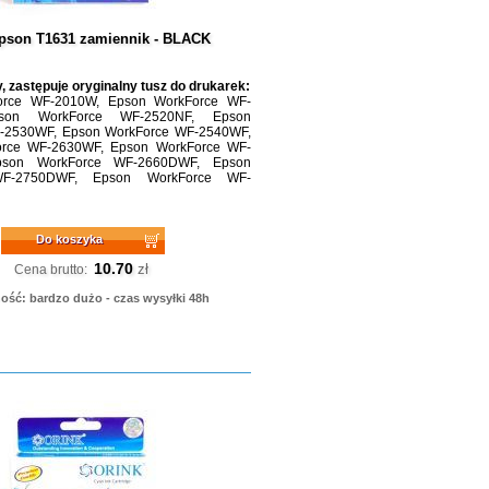
pson T1631 zamiennik - BLACK
, zastępuje oryginalny tusz do drukarek:
orce WF-2010W, Epson WorkForce WF-
son WorkForce WF-2520NF, Epson
-2530WF, Epson WorkForce WF-2540WF,
rce WF-2630WF, Epson WorkForce WF-
pson WorkForce WF-2660DWF, Epson
WF-2750DWF, Epson WorkForce WF-
Do koszyka
10.70
zł
Cena brutto:
ość: bardzo dużo - czas wysyłki 48h