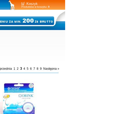
Koszyk
Produktów w koszyku:
0
3
przednia
1
2
4
5
6
7
8
9
Następna »