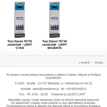
Tusz Epson T6735
Tusz Epson T6736
zamiennik - LIGHT
zamiennik - LIGHT
CYAN
MAGENTA
« powrót
drukuj
W ramach naszej witryny korzystamy z plików Cookies. Więcej w
Polityce
prywatności
© 2025 - Giraffe - 15-727 Białystok, ul. Hetmańska 44 lok 52
Kontakt:
sklep@nowytoner.pl
tel.
+48 692446414
Pon. - Pt.: 8:00 - 16:00
Powered by QUICK.CART
Wszystkie nazwy i znaki towarowe użyte na stronie stanowią własność
ich właścicieli i zostały użyte jedynie w celu identyfikacji produktu.
Przedstawiona oferta w sklepie nie stanowi oferty w rozumieniu Kodeksu