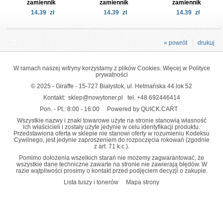
zamiennik
zamiennik
zamiennik
14.39
zł
14.39
zł
14.39
zł
« powrót
drukuj
W ramach naszej witryny korzystamy z plików Cookies. Więcej w
Polityce
prywatności
© 2025 - Giraffe - 15-727 Białystok, ul. Hetmańska 44 lok 52
Kontakt:
sklep@nowytoner.pl
tel.
+48 692446414
Pon. - Pt.: 8:00 - 16:00
Powered by QUICK.CART
Wszystkie nazwy i znaki towarowe użyte na stronie stanowią własność
ich właścicieli i zostały użyte jedynie w celu identyfikacji produktu.
Przedstawiona oferta w sklepie nie stanowi oferty w rozumieniu Kodeksu
Cywilnego, jest jedynie zaproszeniem do rozpoczęcia rokowań (zgodnie
z art. 71 k.c.).
Pomimo dołożenia wszelkich starań nie możemy zagwarantować, że
wszystkie dane techniczne zawarte na stronie nie zawierają błędów. W
razie wątpliwości prosimy o kontakt przed podjęciem decyzji o zakupie.
Lista tuszy i tonerów
Mapa strony