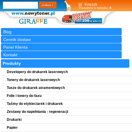
Wyszukiwarka
szukaj
Koszyk
Produktów w koszyku:
0
Blog
Cennik dostaw
Panel Klienta
Kontakt
Produkty
Developery do drukarek laserowych
Tonery do drukarek laserowych
Tusze do drukarek atramentowych
Folie i tonery do faxu
Taśmy do etykieciarek i drukarek
Zestawy do napełniania - regeneracji
Drukarki
Papier