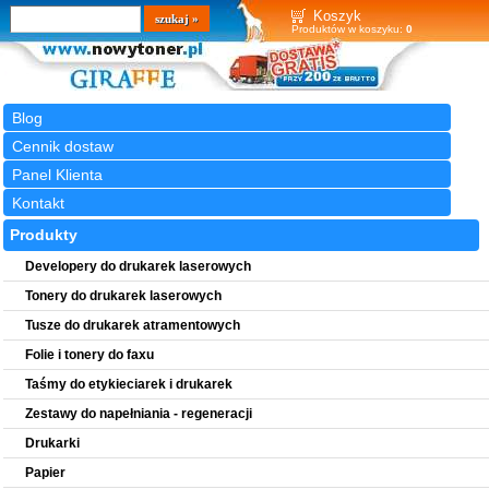
Wyszukiwarka
szukaj
Koszyk
Produktów w koszyku:
0
Blog
Cennik dostaw
Panel Klienta
Kontakt
Produkty
Developery do drukarek laserowych
Tonery do drukarek laserowych
Tusze do drukarek atramentowych
Folie i tonery do faxu
Taśmy do etykieciarek i drukarek
Zestawy do napełniania - regeneracji
Drukarki
Papier