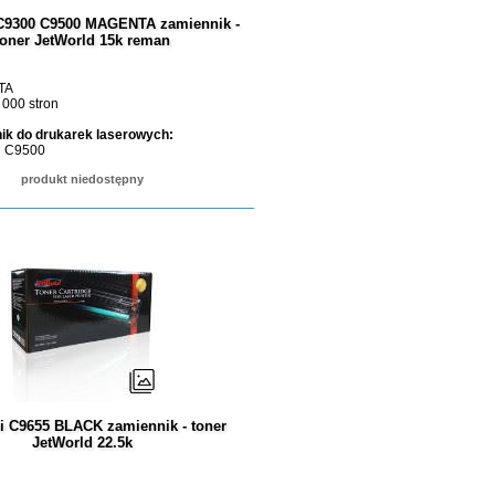
 C9300 C9500 MAGENTA zamiennik -
toner JetWorld 15k reman
TA
 000 stron
ik do drukarek laserowych:
i C9500
produkt niedostępny
i C9655 BLACK zamiennik - toner
JetWorld 22.5k