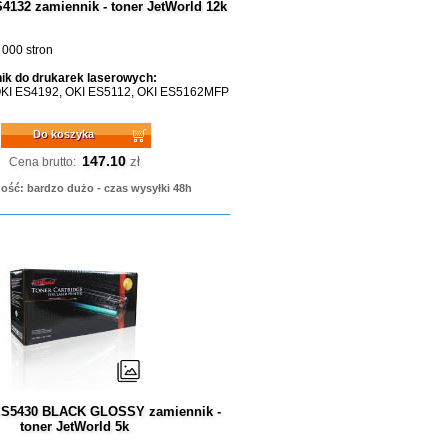
4132 zamiennik - toner JetWorld 12k
 000 stron
ik do drukarek laserowych:
OKI ES4192, OKI ES5112, OKI ES5162MFP
Do koszyka
147.10
zł
Cena brutto:
ość: bardzo dużo - czas wysyłki 48h
ES5430 BLACK GLOSSY zamiennik -
toner JetWorld 5k