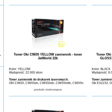
Toner Oki C9655 YELLOW zamiennik - toner
Toner Ok
P
JetWorld 22k
GLOSSY 
Kolor: YELLOW
Kolor: BLACK
Wydajność: 22 000 stron
Wydajność: 8 0
Toner zamiennik do drukarek laserowych:
Toner zamienn
OKI C9655, C9655dn, C9655hdn, C9655hdtn, C9655n
Oki ES2232, O
produkt niedostępny