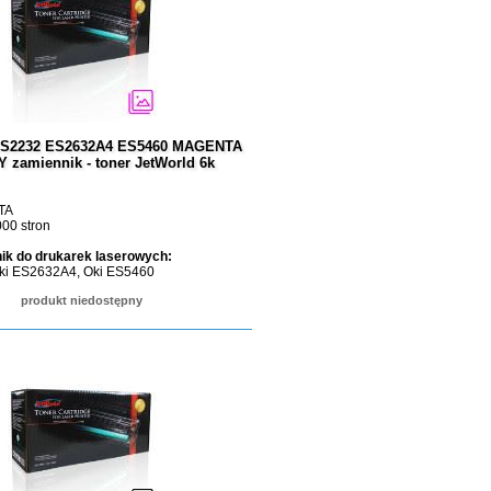
 ES2232 ES2632A4 ES5460 MAGENTA
zamiennik - toner JetWorld 6k
TA
00 stron
ik do drukarek laserowych:
ki ES2632A4, Oki ES5460
produkt niedostępny