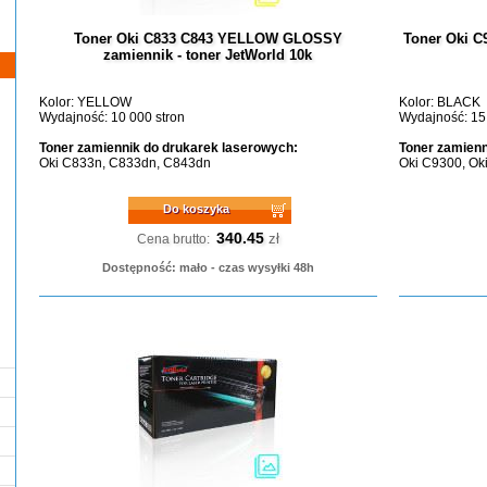
Toner Oki C833 C843 YELLOW GLOSSY
Toner Oki C
zamiennik - toner JetWorld 10k
Kolor: YELLOW
Kolor: BLACK
Wydajność: 10 000 stron
Wydajność: 15
Toner zamiennik do drukarek laserowych:
Toner zamienn
Oki C833n, C833dn, C843dn
Oki C9300, Ok
Do koszyka
340.45
zł
Cena brutto:
Dostępność: mało - czas wysyłki 48h