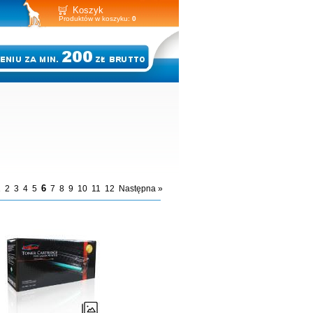
Koszyk
Produktów w koszyku:
0
6
1
2
3
4
5
7
8
9
10
11
12
Następna »