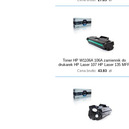
Cena brutto:
27.05
zł
Toner HP W1106A 106A zamiennik do
drukarek HP Laser 107 HP Laser 135 MF
Cena brutto:
43.93
zł