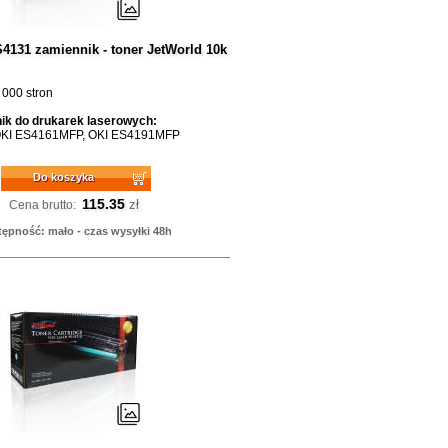
4131 zamiennik - toner JetWorld 10k
 000 stron
ik do drukarek laserowych:
OKI ES4161MFP, OKI ES4191MFP
Do koszyka
115.35
zł
Cena brutto:
ępność: mało - czas wysyłki 48h