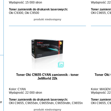
Wydajność: 15 000 stron
Wydajność: 22
Toner zamiennik do drukarek laserowych:
Toner zamienn
Oki C9300, Oki C9500
OKI C9655, C
produkt niedostępny
Toner Oki C9655 CYAN zamiennik - toner
Toner Oki
JetWorld 22k
Kolor: CYAN
Kolor: MAGEN
Wydajność: 22 000 stron
Wydajność: 22
Toner zamiennik do drukarek laserowych:
Toner zamienn
er
OKI C9655, C9655dn, C9655hdn, C9655hdtn, C9655n
OKI C9655, C
produkt niedostępny