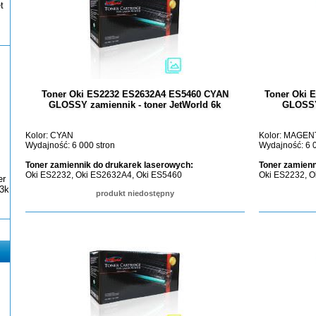
t
Toner Oki ES2232 ES2632A4 ES5460 CYAN
Toner Oki
GLOSSY zamiennik - toner JetWorld 6k
GLOSSY 
Kolor: CYAN
Kolor: MAGEN
Wydajność: 6 000 stron
Wydajność: 6 0
Toner zamiennik do drukarek laserowych:
Toner zamienn
Oki ES2232, Oki ES2632A4, Oki ES5460
Oki ES2232, O
er
3k
produkt niedostępny