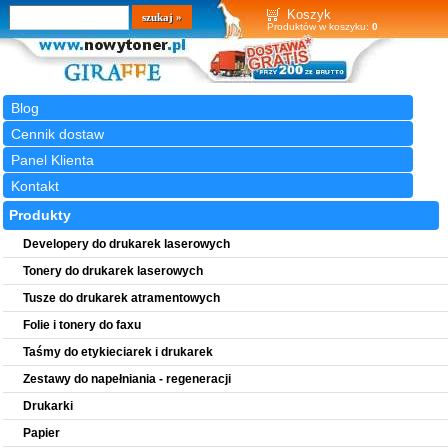
Wyszukiwarka
szukaj
Koszyk
Produktów w koszyku:
0
Blog
Cennik dostaw
Panel Klienta
Kontakt
Produkty
Developery do drukarek laserowych
Tonery do drukarek laserowych
Tusze do drukarek atramentowych
Folie i tonery do faxu
Taśmy do etykieciarek i drukarek
Zestawy do napełniania - regeneracji
Drukarki
Papier