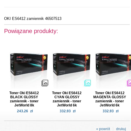
OKI ES6412 zamiennik 46507513
Powiązane produkty:
Toner Oki ES6412
Toner Oki ES6412
Toner Oki ES6412
BLACK GLOSSY
CYAN GLOSSY
MAGENTA GLOSSY
zamiennik - toner
zamiennik - toner
zamiennik - toner
JetWorld 8k
JetWorld 6k
JetWorld 6k
243.26
zł
332.93
zł
332.93
zł
« powrót
drukuj