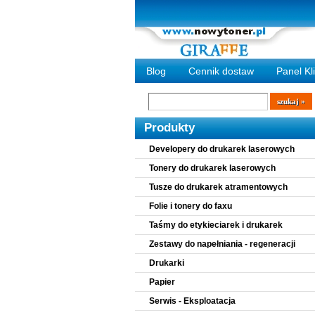
Blog
Cennik dostaw
Panel Kl
Wyszukiwarka
szukaj
Produkty
Developery do drukarek laserowych
Tonery do drukarek laserowych
Tusze do drukarek atramentowych
Folie i tonery do faxu
Taśmy do etykieciarek i drukarek
Zestawy do napełniania - regeneracji
Drukarki
Papier
Serwis - Eksploatacja