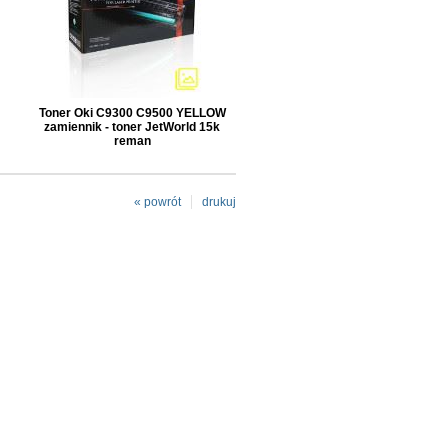
Toner Oki C9300 C9500 YELLOW
zamiennik - toner JetWorld 15k
reman
« powrót
drukuj