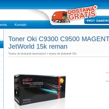
ienta
Kontakt
Toner Oki C9300 C9500 MAGENTA
JetWorld 15k reman
Tonery do drukarek laserowych
»
tonery do drukarek Oki