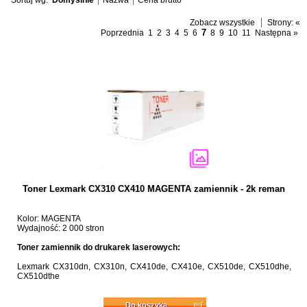
Sortuj wg:
Domyślnie
Nazwa
Cena brutto
Zobacz wszystkie
Strony:
«
7
Poprzednia
1
2
3
4
5
6
8
9
10
11
Następna »
Toner Lexmark CX310 CX410 MAGENTA zamiennik - 2k reman
Kolor: MAGENTA
Wydajność: 2 000 stron
Toner zamiennik do drukarek laserowych:
Lexmark CX310dn, CX310n, CX410de, CX410e, CX510de, CX510dhe,
CX510dthe
Do koszyka