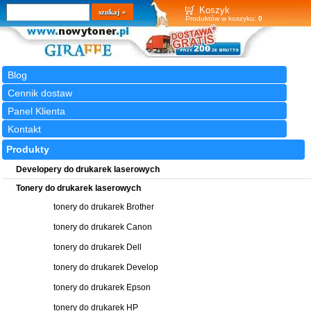
Wyszukiwarka
szukaj
Koszyk
Produktów w koszyku:
0
Blog
Cennik dostaw
Panel Klienta
Kontakt
Produkty
Developery do drukarek laserowych
Tonery do drukarek laserowych
tonery do drukarek Brother
tonery do drukarek Canon
tonery do drukarek Dell
tonery do drukarek Develop
tonery do drukarek Epson
tonery do drukarek HP