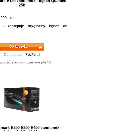
rk E120 zamiennik - bęben Quantec
25k
 000 stron
e - zastępuje oryginalny bęben do
Do koszyka
75.75
zł
Cena brutto:
pność: średnio - czas wysyłki 48h
mark E250 E350 E450 zamiennik -