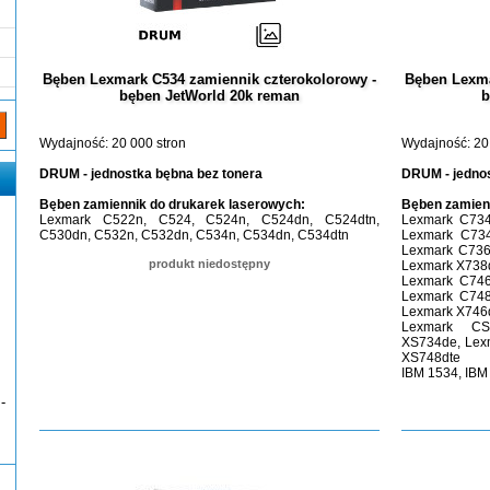
Bęben Lexmark C534 zamiennik czterokolorowy -
Bęben Lexma
bęben JetWorld 20k reman
b
Wydajność: 20 000 stron
Wydajność: 20
DRUM - jednostka bębna bez tonera
DRUM - jednos
Bęben zamiennik do drukarek laserowych:
Bęben zamienn
Lexmark C522n, C524, C524n, C524dn, C524dtn,
Lexmark C734
C530dn, C532n, C532dn, C534n, C534dn, C534dtn
Lexmark C734
Lexmark C736
produkt niedostępny
Lexmark X738
Lexmark C746
Lexmark C748
Lexmark X746
Lexmark CS
XS734de, Lex
XS748dte
IBM 1534, IBM
-