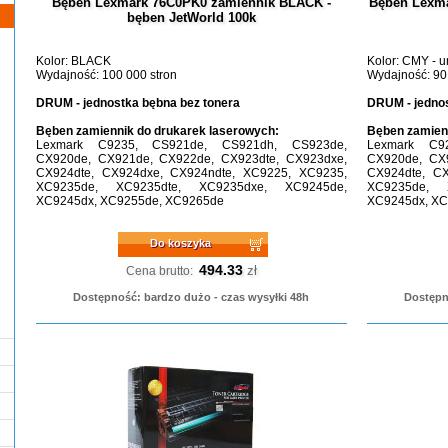
Bęben Lexmark 76C0PK0 zamiennik BLACK -
Bęben Lexma
bęben JetWorld 100k
Kolor: BLACK
Kolor: CMY - u
Wydajność: 100 000 stron
Wydajność: 90
DRUM - jednostka bębna bez tonera
DRUM - jednos
Bęben zamiennik do drukarek laserowych:
Bęben zamienn
Lexmark C9235, CS921de, CS921dh, CS923de,
Lexmark C9
CX920de, CX921de, CX922de, CX923dte, CX923dxe,
CX920de, CX9
CX924dte, CX924dxe, CX924ndte, XC9225, XC9235,
CX924dte, CX
XC9235de, XC9235dte, XC9235dxe, XC9245de,
XC9235de, 
XC9245dx, XC9255de, XC9265de
XC9245dx, XC
Do koszyka
494.33
zł
Cena brutto:
Dostępność: bardzo dużo - czas wysyłki 48h
Dostępn