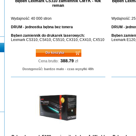
Bęben Lexmark CS310 zamiennik CMYK - 40k
Bęben Lexma
reman
Wydajność: 40 000 stron
Wydajność: 25
DRUM - jednostka bębna bez tonera
DRUM - jednos
Bęben zamiennik do drukarek laserowych:
Bęben zamienn
Lexmark CS310, CS410, CS510, CX310, CX410, CX510
Lexmark E120
Do koszyka
388.79
zł
Cena brutto:
Dostępność: bardzo mało - czas wysyłki 48h