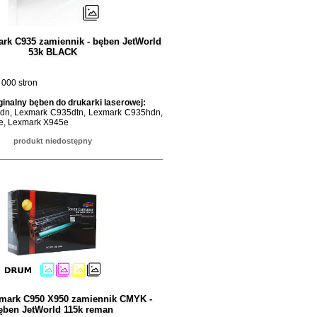
rk C935 zamiennik - bęben JetWorld
53k BLACK
 000 stron
ginalny bęben do drukarki laserowej:
dn, Lexmark C935dtn, Lexmark C935hdn,
e, Lexmark X945e
produkt niedostępny
mark C950 X950 zamiennik CMYK -
ęben JetWorld 115k reman