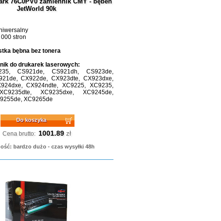
rk 76C0PV0 zamiennik CMY - bęben
JetWorld 90k
niwersalny
 000 stron
tka bębna bez tonera
ik do drukarek laserowych:
235, CS921de, CS921dh, CS923de,
21de, CX922de, CX923dte, CX923dxe,
924dxe, CX924ndte, XC9225, XC9235,
XC9235dte, XC9235dxe, XC9245de,
9255de, XC9265de
Do koszyka
1001.89
zł
Cena brutto:
ość: bardzo dużo - czas wysyłki 48h