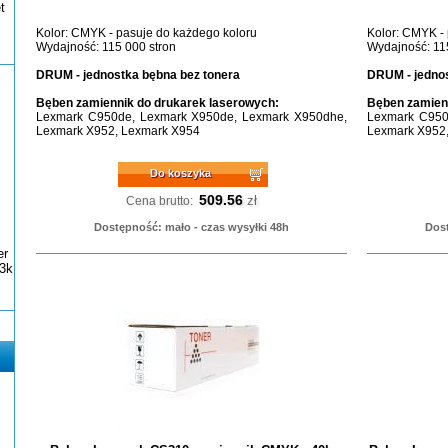
t
Kolor: CMYK - pasuje do każdego koloru
Kolor: CMYK -
Wydajność: 115 000 stron
Wydajność: 11
DRUM - jednostka bębna bez tonera
DRUM - jednos
Bęben zamiennik do drukarek laserowych:
Bęben zamienn
Lexmark C950de, Lexmark X950de, Lexmark X950dhe,
Lexmark C950
Lexmark X952, Lexmark X954
Lexmark X952
Do koszyka
509.56
zł
Cena brutto:
Dostępność: mało - czas wysyłki 48h
Dost
er
3k