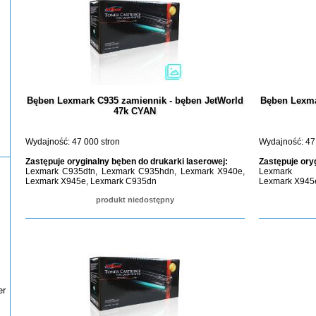
Bęben Lexmark C935 zamiennik - bęben JetWorld
Bęben Lexma
47k CYAN
Wydajność: 47 000 stron
Wydajność: 47
Zastępuje oryginalny bęben do drukarki laserowej:
Zastępuje ory
Lexmark C935dtn, Lexmark C935hdn, Lexmark X940e,
Lexmark 
Lexmark X945e, Lexmark C935dn
Lexmark X945
produkt niedostępny
er