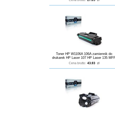
Cena brutto:
27.05
zł
Toner HP W1106A 106A zamiennik do
drukarek HP Laser 107 HP Laser 135 MF
Cena brutto:
43.93
zł