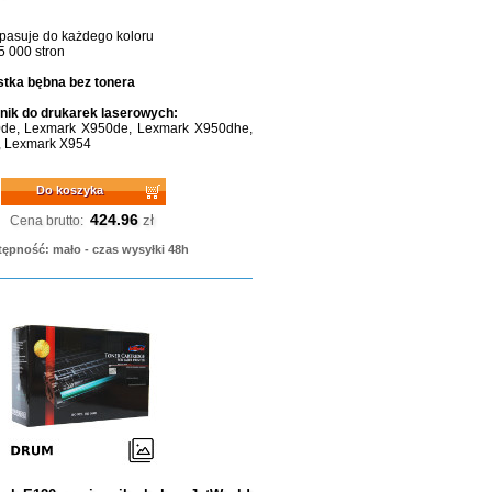
 pasuje do każdego koloru
5 000 stron
tka bębna bez tonera
ik do drukarek laserowych:
de, Lexmark X950de, Lexmark X950dhe,
, Lexmark X954
Do koszyka
424.96
zł
Cena brutto:
ępność: mało - czas wysyłki 48h