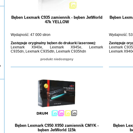
Bęben Lexmark C935 zamiennik - bęben JetWorld
Bęben Lexma
47k YELLOW
Wydajność: 47 000 stron
Wydajność: 53
Zastępuje oryginalny bęben do drukarki laserowej:
Zastępuje ory
Lexmark X940e, Lexmark X945e, Lexmark
Lexmark C935
C935dn, Lexmark C935dtn, Lexmark C935hdn
Lexmark X940
produkt niedostępny
P
Bęben Lexmark C950 X950 zamiennik CMYK -
Bęben Lex
bęben JetWorld 115k
b