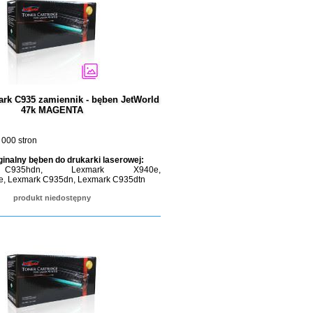
rk C935 zamiennik - bęben JetWorld
47k MAGENTA
 000 stron
ginalny bęben do drukarki laserowej:
C935hdn, Lexmark X940e,
e, Lexmark C935dn, Lexmark C935dtn
produkt niedostępny