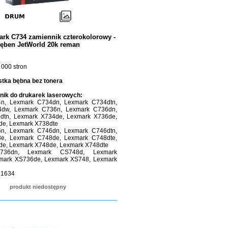
rk C734 zamiennik czterokolorowy -
ęben JetWorld 20k reman
 000 stron
tka bębna bez tonera
ik do drukarek laserowych:
n, Lexmark C734dn, Lexmark C734dtn,
dw, Lexmark C736n, Lexmark C736dn,
dtn, Lexmark X734de, Lexmark X736de,
de, Lexmark X738dte
n, Lexmark C746dn, Lexmark C746dtn,
e, Lexmark C748de, Lexmark C748dte,
de, Lexmark X748de, Lexmark X748dte
736dn, Lexmark CS748d, Lexmark
mark XS736de, Lexmark XS748, Lexmark
 1634
produkt niedostępny