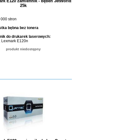
rk E120 zamiennik - bęben JetWorld
25k
 000 stron
tka bębna bez tonera
ik do drukarek laserowych:
, Lexmark E120n
produkt niedostępny