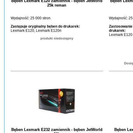
Bęben Lexmark E120 zamiennik - bęben JetWorld
Bęben Lexma
25k reman
Wydajność: 25 000 stron
Wydajność: 25
Zastępuje oryginalny bęben do drukarek:
Zastosowani
Lexmark E120, Lexmark E120n
drukarek:
Lexmark E120
produkt niedostępny
Dostę
Bęben Lexmark E232 zamiennik - bęben JetWorld
Bęben Lex