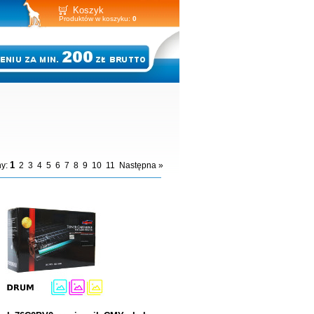
Koszyk
Produktów w koszyku:
0
1
y:
2
3
4
5
6
7
8
9
10
11
Następna »