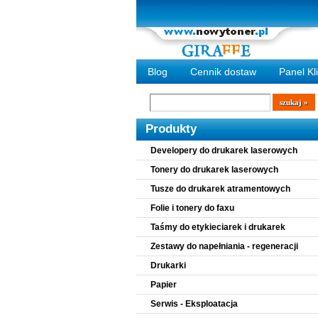
Blog
Cennik dostaw
Panel Kl
Wyszukiwarka
szukaj
Produkty
Developery do drukarek laserowych
Tonery do drukarek laserowych
Tusze do drukarek atramentowych
Folie i tonery do faxu
Taśmy do etykieciarek i drukarek
Zestawy do napełniania - regeneracji
Drukarki
Papier
Serwis - Eksploatacja