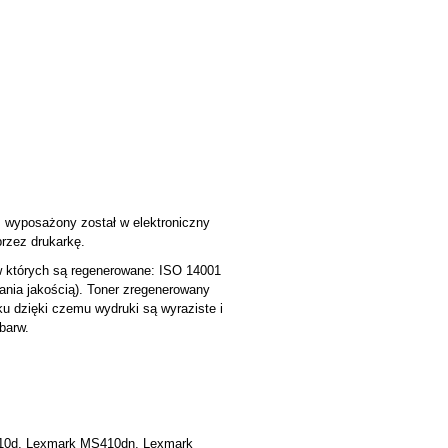
, wyposażony został w elektroniczny
przez drukarkę.
w których są regenerowane: ISO 14001
zania jakością). Toner zregenerowany
u dzięki czemu wydruki są wyraziste i
barw.
0d, Lexmark MS410dn, Lexmark