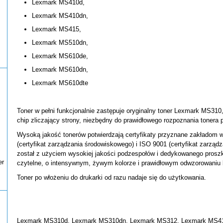
Lexmark MS410d,
Lexmark MS410dn,
Lexmark MS415,
Lexmark MS510dn,
Lexmark MS610de,
Lexmark MS610dn,
Lexmark MS610dte
Toner w pełni funkcjonalnie zastępuje oryginalny toner Lexmark MS310
chip zliczający strony, niezbędny do prawidłowego rozpoznania tonera 
Wysoką jakość tonerów potwierdzają certyfikaty przyznane zakładom 
(certyfikat zarządzania środowiskowego) i ISO 9001 (certyfikat zarząd
został z użyciem wysokiej jakości podzespołów i dedykowanego proszk
er
czytelne, o intensywnym, żywym kolorze i prawidłowym odwzorowaniu 
Toner po włożeniu do drukarki od razu nadaje się do użytkowania.
Lexmark MS310d, Lexmark MS310dn, Lexmark MS312, Lexmark MS41