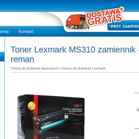
ienta
Kontakt
Toner Lexmark MS310 zamiennik -
reman
Tonery do drukarek laserowych
»
tonery do drukarek Lexmark
D
Do