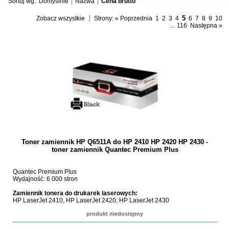
Sortuj wg:
Domyślnie
Nazwa
Cena brutto
5
Zobacz wszystkie
Strony:
« Poprzednia
1
2
3
4
6
7
8
9
10
...
116
Następna »
Toner zamiennik HP Q6511A do HP 2410 HP 2420 HP 2430 -
toner zamiennik Quantec Premium Plus
Quantec Premium Plus
Wydajność: 6 000 stron
Zamiennik tonera do drukarek laserowych:
HP LaserJet 2410, HP LaserJet 2420, HP LaserJet 2430
produkt niedostępny