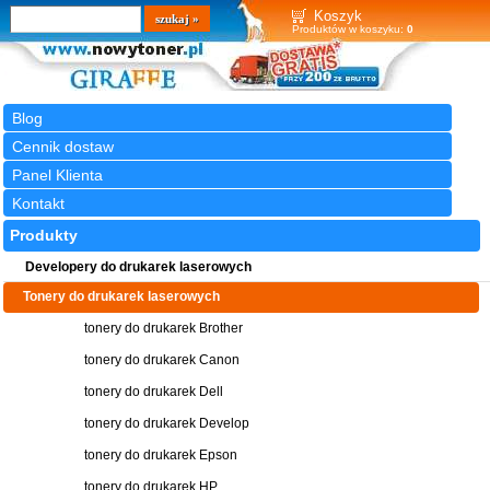
Wyszukiwarka
szukaj
Koszyk
Produktów w koszyku:
0
Blog
Cennik dostaw
Panel Klienta
Kontakt
Produkty
Developery do drukarek laserowych
Tonery do drukarek laserowych
tonery do drukarek Brother
tonery do drukarek Canon
tonery do drukarek Dell
tonery do drukarek Develop
tonery do drukarek Epson
tonery do drukarek HP