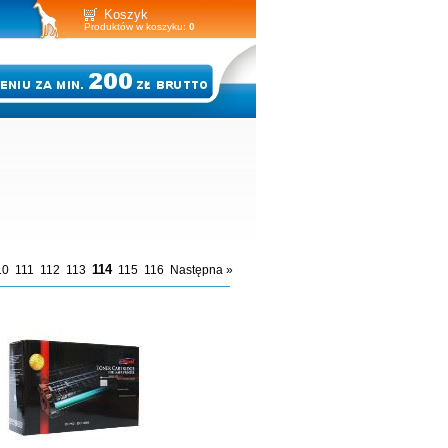
Koszyk
Produktów w koszyku:
0
114
10
111
112
113
115
116
Następna »