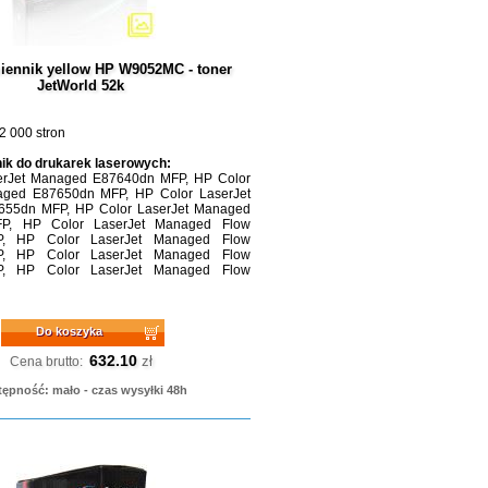
iennik yellow HP W9052MC - toner
JetWorld 52k
2 000 stron
ik do drukarek laserowych:
erJet Managed E87640dn MFP, HP Color
aged E87650dn MFP, HP Color LaserJet
55dn MFP, HP Color LaserJet Managed
P, HP Color LaserJet Managed Flow
, HP Color LaserJet Managed Flow
, HP Color LaserJet Managed Flow
, HP Color LaserJet Managed Flow
Do koszyka
632.10
zł
Cena brutto:
ępność: mało - czas wysyłki 48h