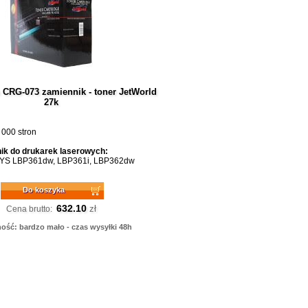
 CRG-073 zamiennik - toner JetWorld
27k
 000 stron
ik do drukarek laserowych:
YS LBP361dw, LBP361i, LBP362dw
Do koszyka
632.10
zł
Cena brutto:
ość: bardzo mało - czas wysyłki 48h