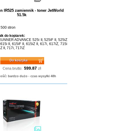
n IR525 zamiennik - toner JetWorld
51.5k
 500 stron
ik do kopiarek:
NNER ADVANCE 525i II, 525iF II, 525iZ
 615i II, 615iF II, 615iZ II, 617i, 617iZ, 715i
iZ II, 717i, 717iZ
Do koszyka
599.87
zł
Cena brutto:
ość: bardzo dużo - czas wysyłki 48h