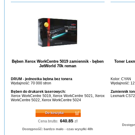
Bęben Xerox WorkCentre 5019 zamiennik - bęben
Toner Lexm
JetWorld 70k reman
DRUM - jednostka bębna bez tonera
Kolor: CYAN
Wydajność: 70 000 stron
Wydajność: 12
Bęben do drukarek laserowych:
Zamiennik ton
Xerox WorkCentre 5019, Xerox WorkCentre 5021, Xerox
Lexmark CS72
WorkCentre 5022, Xerox WorkCentre 5024
Do koszyka
640.85
zł
Cena brutto:
Dostępn
Dostępność: bardzo mało - czas wysyłki 48h