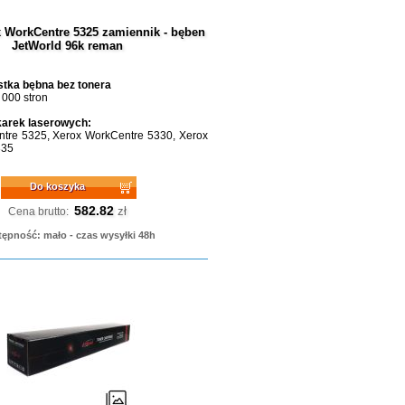
 WorkCentre 5325 zamiennik - bęben
JetWorld 96k reman
tka bębna bez tonera
 000 stron
karek laserowych:
tre 5325, Xerox WorkCentre 5330, Xerox
335
Do koszyka
582.82
zł
Cena brutto:
ępność: mało - czas wysyłki 48h