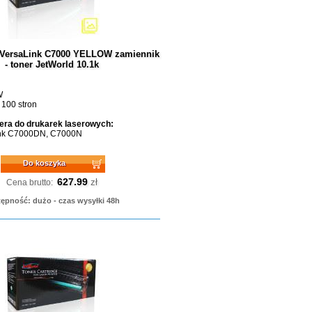
 VersaLink C7000 YELLOW zamiennik
- toner JetWorld 10.1k
W
 100 stron
era do drukarek laserowych:
ink C7000DN, C7000N
Do koszyka
627.99
zł
Cena brutto:
ępność: dużo - czas wysyłki 48h