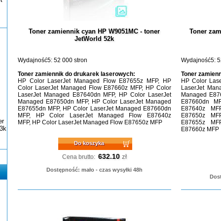
Toner zamiennik cyan HP W9051MC - toner
Toner zam
JetWorld 52k
Wydajność5: 52 000 stron
Wydajność5: 5
Toner zamiennik do drukarek laserowych:
Toner zamienn
HP Color LaserJet Managed Flow E87655z MFP, HP
HP Color Las
Color LaserJet Managed Flow E87660z MFP, HP Color
LaserJet Man
LaserJet Managed E87640dn MFP, HP Color LaserJet
Managed E876
Managed E87650dn MFP, HP Color LaserJet Managed
E87660dn MF
E87655dn MFP, HP Color LaserJet Managed E87660dn
E87640z MFP
MFP, HP Color LaserJet Managed Flow E87640z
E87650z MFP
er
MFP, HP Color LaserJet Managed Flow E87650z MFP
E87655z MFP
3k
E87660z MFP
Do koszyka
632.10
zł
Cena brutto:
Dostępność: mało - czas wysyłki 48h
Dost