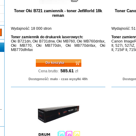
Toner Oki B721 zamiennik - toner JetWorld 18k
Toner Cano
reman
Wydajność: 18 000 stron
Wydajność: 51
Toner zamiennik do drukarek laserowych:
Toner zamienn
Oki B721dn, Oki B731dnw, Oki MB760, Oki MB760dnfax,
Canon ImageRU
Oki MB770, Oki MB770dn, Oki MB770dnfax, Oki
II, 527i, 527iZ,
MB770dfnfax
II, 715iF II, 715
Do koszyka
585.61
zł
Cena brutto:
Dostępność: mało - czas wysyłki 48h
Dostępn
-