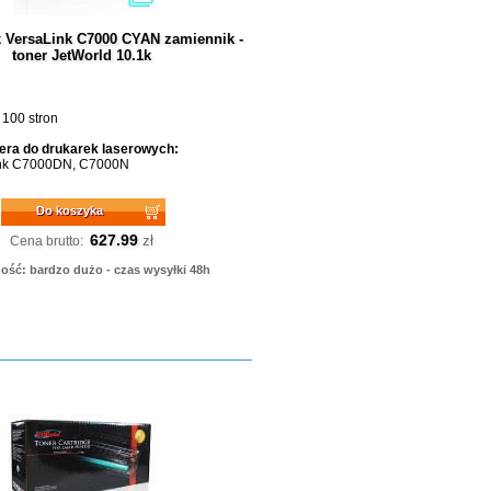
x VersaLink C7000 CYAN zamiennik -
toner JetWorld 10.1k
 100 stron
era do drukarek laserowych:
ink C7000DN, C7000N
Do koszyka
627.99
zł
Cena brutto:
ość: bardzo dużo - czas wysyłki 48h