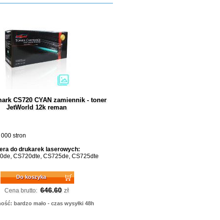
ark CS720 CYAN zamiennik - toner
JetWorld 12k reman
 000 stron
era do drukarek laserowych:
0de, CS720dte, CS725de, CS725dte
Do koszyka
646.60
zł
Cena brutto:
ość: bardzo mało - czas wysyłki 48h