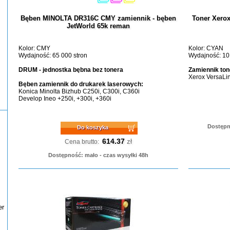
Bęben MINOLTA DR316C CMY zamiennik - bęben
Toner Xero
JetWorld 65k reman
Kolor: CMY
Kolor: CYAN
Wydajność: 65 000 stron
Wydajność: 10
DRUM - jednostka bębna bez tonera
Zamiennik ton
Xerox VersaL
Bęben zamiennik do drukarek laserowych:
Konica Minolta Bizhub C250i, C300i, C360i
Develop Ineo +250i, +300i, +360i
Dostępn
Do koszyka
614.37
zł
Cena brutto:
Dostępność: mało - czas wysyłki 48h
er