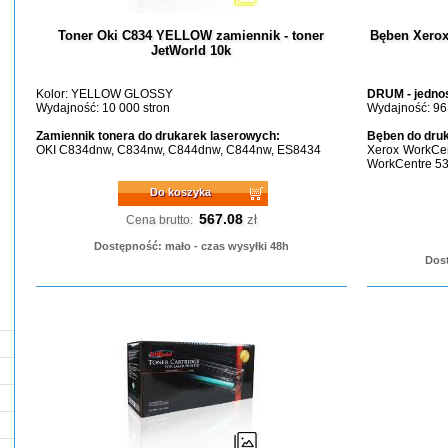
Toner Oki C834 YELLOW zamiennik - toner
Bęben Xerox
JetWorld 10k
Kolor: YELLOW GLOSSY
DRUM - jednos
Wydajność: 10 000 stron
Wydajność: 96
Zamiennik tonera do drukarek laserowych:
Bęben do dru
OKI C834dnw, C834nw, C844dnw, C844nw, ES8434
Xerox WorkCen
WorkCentre 5
Do koszyka
567.08
zł
Cena brutto:
Dostępność: mało - czas wysyłki 48h
Dost