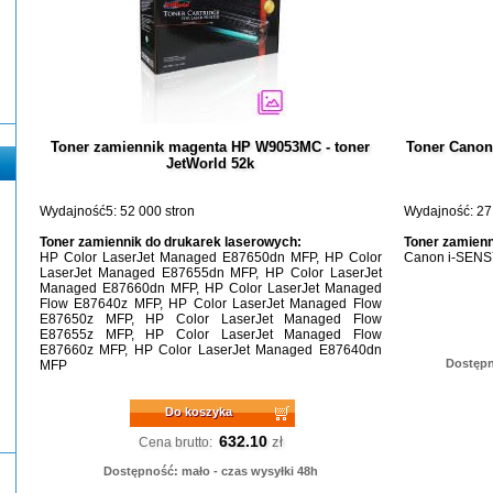
Toner zamiennik magenta HP W9053MC - toner
Toner Canon
JetWorld 52k
Wydajność5: 52 000 stron
Wydajność: 27
Toner zamiennik do drukarek laserowych:
Toner zamienn
HP Color LaserJet Managed E87650dn MFP, HP Color
Canon i-SENS
LaserJet Managed E87655dn MFP, HP Color LaserJet
Managed E87660dn MFP, HP Color LaserJet Managed
Flow E87640z MFP, HP Color LaserJet Managed Flow
E87650z MFP, HP Color LaserJet Managed Flow
E87655z MFP, HP Color LaserJet Managed Flow
E87660z MFP, HP Color LaserJet Managed E87640dn
Dostępn
MFP
Do koszyka
632.10
zł
Cena brutto:
Dostępność: mało - czas wysyłki 48h