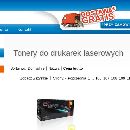
ienta
Kontakt
Tonery do drukarek laserowych
Sortuj wg:
Domyślnie
Nazwa
Cena brutto
Zobacz wszystkie
Strony:
« Poprzednia
1
...
106
107
108
109
1