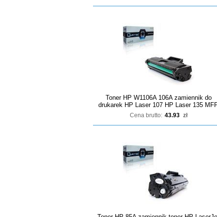
Toner HP W1106A 106A zamiennik do
drukarek HP Laser 107 HP Laser 135 MF
Cena brutto:
43.93
zł
Toner HP 85A zamiennik toner HP LaserJe