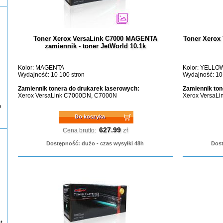
Toner Xerox VersaLink C7000 MAGENTA
Toner Xerox
zamiennik - toner JetWorld 10.1k
Kolor: MAGENTA
Kolor: YELLO
Wydajność: 10 100 stron
Wydajność: 10
Zamiennik tonera do drukarek laserowych:
Zamiennik ton
Xerox VersaLink C7000DN, C7000N
Xerox VersaL
P
Do koszyka
627.99
zł
Cena brutto:
Dostępność: dużo - czas wysyłki 48h
Dost
t