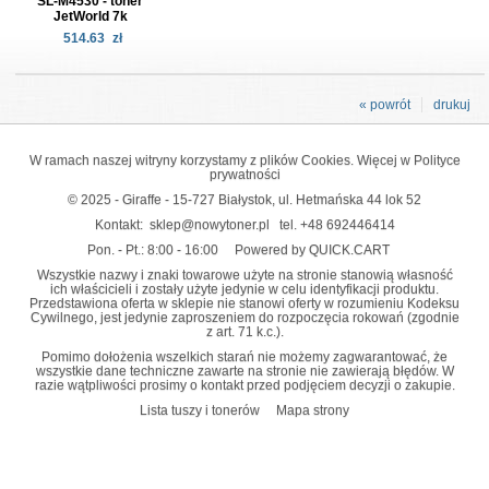
SL-M4530 - toner
JetWorld 7k
514.63
zł
« powrót
drukuj
W ramach naszej witryny korzystamy z plików Cookies. Więcej w
Polityce
prywatności
© 2025 - Giraffe - 15-727 Białystok, ul. Hetmańska 44 lok 52
Kontakt:
sklep@nowytoner.pl
tel.
+48 692446414
Pon. - Pt.: 8:00 - 16:00
Powered by QUICK.CART
Wszystkie nazwy i znaki towarowe użyte na stronie stanowią własność
ich właścicieli i zostały użyte jedynie w celu identyfikacji produktu.
Przedstawiona oferta w sklepie nie stanowi oferty w rozumieniu Kodeksu
Cywilnego, jest jedynie zaproszeniem do rozpoczęcia rokowań (zgodnie
z art. 71 k.c.).
Pomimo dołożenia wszelkich starań nie możemy zagwarantować, że
wszystkie dane techniczne zawarte na stronie nie zawierają błędów. W
razie wątpliwości prosimy o kontakt przed podjęciem decyzji o zakupie.
Lista tuszy i tonerów
Mapa strony