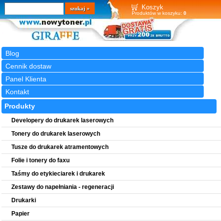
Wyszukiwarka
szukaj
Koszyk
Produktów w koszyku:
0
Blog
Cennik dostaw
Panel Klienta
Kontakt
Produkty
Developery do drukarek laserowych
Tonery do drukarek laserowych
Tusze do drukarek atramentowych
Folie i tonery do faxu
Taśmy do etykieciarek i drukarek
Zestawy do napełniania - regeneracji
Drukarki
Papier