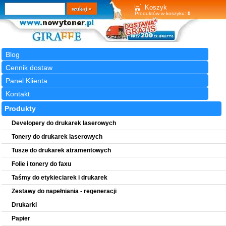
Wyszukiwarka
szukaj
Koszyk
Produktów w koszyku:
0
Blog
Cennik dostaw
Panel Klienta
Kontakt
Produkty
Developery do drukarek laserowych
Tonery do drukarek laserowych
Tusze do drukarek atramentowych
Folie i tonery do faxu
Taśmy do etykieciarek i drukarek
Zestawy do napełniania - regeneracji
Drukarki
Papier