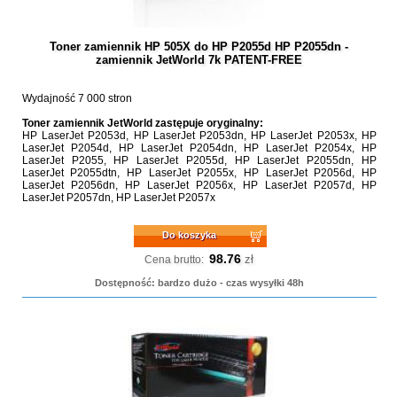
Toner zamiennik HP 505X do HP P2055d HP P2055dn -
zamiennik JetWorld 7k PATENT-FREE
Wydajność 7 000 stron
Toner zamiennik JetWorld zastępuje oryginalny:
HP LaserJet P2053d, HP LaserJet P2053dn, HP LaserJet P2053x, HP
LaserJet P2054d, HP LaserJet P2054dn, HP LaserJet P2054x, HP
LaserJet P2055, HP LaserJet P2055d, HP LaserJet P2055dn, HP
LaserJet P2055dtn, HP LaserJet P2055x, HP LaserJet P2056d, HP
LaserJet P2056dn, HP LaserJet P2056x, HP LaserJet P2057d, HP
LaserJet P2057dn, HP LaserJet P2057x
Do koszyka
98.76
zł
Cena brutto:
Dostępność: bardzo dużo - czas wysyłki 48h