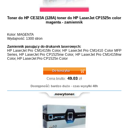
Toner do HP CE323A (128A) toner do HP LaserJet CP1525n color
magenta - zamiennik
Kolor: MAGENTA
Wydajność: 1300 stron
Zamiennik pasujący do drukarek laserowych:
HP LaserJet Pro CM1415fn Color, HP LaserJet Pro CM1410 Color MFP
Series, HP LaserJet Pro CP1525nw Color, HP LaserJet Pro CM1415fnw
Color, HP LaserJet Pro CP1525n Color
Do koszyka
49.03
zł
Cena brutto:
Dostępność: bardzo dużo - czas wysyłki 48h