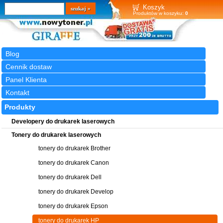
Wyszukiwarka
szukaj
Koszyk
Produktów w koszyku:
0
Blog
Cennik dostaw
Panel Klienta
Kontakt
Produkty
Developery do drukarek laserowych
Tonery do drukarek laserowych
tonery do drukarek Brother
tonery do drukarek Canon
tonery do drukarek Dell
tonery do drukarek Develop
tonery do drukarek Epson
tonery do drukarek HP