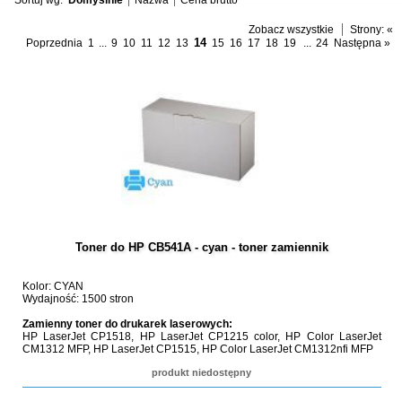
Sortuj wg:
Domyślnie
Nazwa
Cena brutto
Zobacz wszystkie
Strony:
«
14
Poprzednia
1
...
9
10
11
12
13
15
16
17
18
19
...
24
Następna »
Toner do HP CB541A - cyan - toner zamiennik
Kolor: CYAN
Wydajność: 1500 stron
Zamienny toner do drukarek laserowych:
HP LaserJet CP1518, HP LaserJet CP1215 color, HP Color LaserJet
CM1312 MFP, HP LaserJet CP1515, HP Color LaserJet CM1312nfi MFP
produkt niedostępny