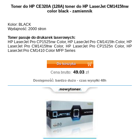
Toner do HP CE320A (128A) toner do HP LaserJet CM1415fnw
color black - zamiennik
Kolor: BLACK
Wydajność: 2000 stron
Toner pasuje do drukarek laserowych:
HP LaserJet Pro CP1525nw Color, HP LaserJet Pro CM1415fn Color, HP
LaserJet Pro CM1415fnw Color, HP LaserJet Pro CP1525n Color, HP
LaserJet Pro CM1410 Color MFP Series
Do koszyka
49.03
zł
Cena brutto:
Dostępność: bardzo dużo - czas wysyłki 48h